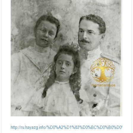
http://ru.hayazg.info/%D0%A2%D1%83%D0%BC%D0%B0