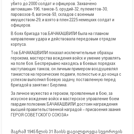
убито до 2000 солдат и офицеров. Захвачено
автомашин-196, танков-5, орудий-32, пулеметов-30,
паровозов-8, вагонов-93, складов с военным
имуществом-29, и взято в плен 2225 немецких солдат и
офицеров.
В боях бригада тов.БАЧАКАШВИЛИ была на главном
направлении удара и действовала передовым отрядом
корпуса.
Тов.БАЧАКАШВИЛИ показал исключительные образцы
героизма, мастерства вождения войск и умение управлять
на поле боя. Беспрерывно находясь в боевых порядках
наступающих танков, он личным примером воодушевлял
танкистов на героические подвиги, полностью и до конца с
успехом выполнил боевую задачу, поставленную перед
бригадой в занятии г. Берлина.
За личное мужество и героизм, проявленные в бою, за
искусное вождение войск и мастерское управление боем
гвардии полковник БАЧАКАШВИЛИ достоин награждения
высшей правительственной наградой – присвоения звания
ГЕРОЯ СОВЕТСКОГО СОЮЗА»
მაგრამ 1945 წლის 31 მაისს დაჯილდოვდა სუვოროვის