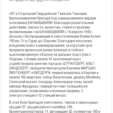
«67-я Отдельная Гвардейская Тяжелая Танковая
Краснознаменная бригада под командованием гвардии
полковника БАЧАКАШВИЛИ, благодаря решительным
действиям, смелости, мужества, отваги и героизма,
проявленными тов.БАЧАКАШВИЛИ с 14 апреля 1945 г.
прошла с беспрерывными и ожесточенными боями более
100 км. От р.Одер до г.Берлин. Благодаря искусному
вождению войск и маневрирования, за короткий срок
прорвала вражескую разветвленную и глубоко
эшелонированную оборону на дальних подступах к
г.Берлин, с боями заняла 41 населенный пункт,
содействовала занятию городов: ШТРАУСБЕРГ, АЛЬТ-
ЛАНДСБЕРГ, овладела пригородом Берлина-МАРЦАН,
ЛИХТЕНБЕРГ и ВИСДОРФ, первой ворвалась в Берлин и
заняла 182 квартала, собор Вильгельма, дворец Монбижу,
Силезский вокзал, площадь Александер-плац, музей
кайзера Фридриха, главный почтамт, полицейское
управление, поликлинику и военные казармы, 2
электростанции и 12 станций метро.
В этих боях бригадой уничтожено: танков и самоходных
орудий-57, орудий разного калибра-146,
бронетранспортеров-11, автомашин-52, пулеметов-190 и