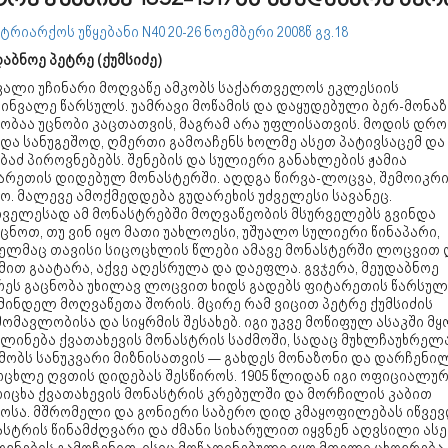
ტრე ქუმსიძე 1852-1917წწ მეუდაბნოე ბერ
ატრიარქოს უწყებანი
N
40 20-26 ნოემბერი 2008წ გვ.18
აბნოე პეტრე (ქუმსიძე)
ვალი უჩინარი მოღვაწე ამკობს საქართველოს ეკლესიის
ინვალე წარსულს. უამრავი მოწამის და დაყუდებული ბერ-მონაზ
ობაა უცნობი კაცთათვის, მაგრამ არა უფლისათვის. მოდის დრო
და სანუგეშოდ, ღმერთი გამოაჩენს ხოლმე ასეთ პატივსაცემ და
ბაძ პიროვნებებს. შენების და სულიერი განახლების ჟამია
არეთის დიდებულ მონასტერში. აღდგა წირვა-ლოცვა, შემოიკრი
ო. მალევე ამოქმედდება გუდარეხის უძველესი სავანეც.
რველესად ამ მონასტრებში მოღვაწეობის მსურველებს გვინდა
ცნოთ, თუ ვინ იყო მათი უახლოესი, უშუალო სულიერი წინაპარი,
ელმაც თავისი სიცოცხლის წლები ამავე მონასტერში ლოცვით 
ით გაატარა, აქვე აღესრულა და დაეფლა. გვჯერა, მეუდაბნოე
რეს გაცნობა უხილავ ლოცვით ხიდს გადებს ფიტარეთის წარსულ
მინდელ მოღვაწეთა შორის. მცირე რამ ვიცით პეტრე ქუმსიძის
ომავლობისა და სიყრმის შესახებ. იგი უკვე მოწიფულ ასაკში მყ
ვლინება ქვათახევის მონასტრის საძმოში, სადაც მუხლჩაუხრელ
მობს სანუკვარი მიზნისათვის — გახდეს მონაზონი და დარჩენი
ოცხლე ღვთის დიდებას შესწიროს. 1905 წლიდან იგი ოფიციალუ
რიცხა ქვათახევის მონასტრის კრებულში და მორჩილის კაბით
მოსა. მშრომელი და გონიერი საბერო დიდ კმაყოფილებას იწვევ
ასტრის წინამძღვარი და ძმანი სიხარულით იყვნენ აღვსილი ას