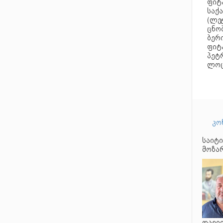
ფიტ
საქ
(ლეჟ
ცნობ
ბერი
ფიტა
პეტრ
ლოც
კო
საიტი
მოზარ
დავით