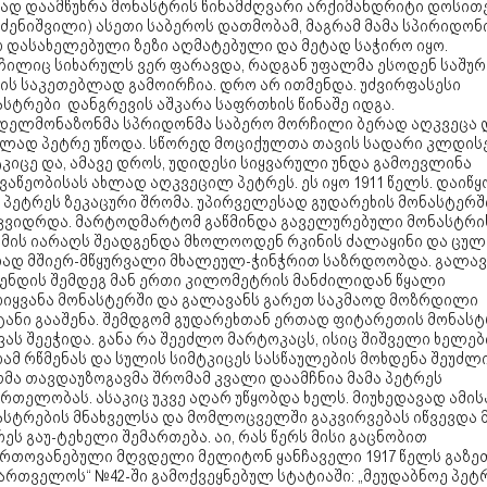
ად დაამწუხრა მონასტრის წინამძღვარი არქიმანდრიტი დოსით
ძენიშვილი) ასეთი საბეროს დათმობამ, მაგრამ მამა სპირიდონ
რ დასახელებული ზეზი აღმატებული და მეტად საჭირო იყო.
ჩილიც სიხარულს ვერ ფარავდა, რადგან უფალმა ესოდენ საშურ
მის საკეთებლად გამოირჩია. დრო არ ითმენდა. უძვირფასესი
სტრები დანგრევის აშკარა საფრთხის წინაშე იდგა.
დელმონაზონმა სპრიდონმა საბერო მორჩილი ბერად აღკვეცა 
ელად პეტრე უწოდა. სწორედ მოციქულთა თავის სადარი კლდის
კიცე და, ამავე დროს, უდიდესი სიყვარული უნდა გამოევლინა
აწეობისას ახლად აღკვეცილ პეტრეს. ეს იყო 1911 წელს. დაიწყ
 პეტრეს ზეკაცური შრომა. უპირველესად გუდარეხის მონასტერშ
კვიდრდა. მარტოდმარტომ გაწმინდა გაველურებული მონასტრი
. მის იარაღს შეადგენდა მხოლოოდენ რკინის ძალაყინი და ცულ
რად მშიერ-მწყურვალი მხალეულ-ჭინჭრით საზრდოობდა. გალავ
მენდის შემდეგ მან ერთი კილომეტრის მანძილიდან წყალი
ოიყვანა მონასტერში და გალავანს გარეთ საკმაოდ მოზრდილი
ტანი გააშენა. შემდგომ გუდარეხთან ერთად ფიტარეთის მონასტ
ას შეეჭიდა. განა რა შეეძლო მარტოკაცს, ისიც შიშველი ხელებ
ამ რწმენას და სულის სიმტკიცეს სასწაულების მოხდენა შეუძლი
თმა თავდაუზოგავმა შრომამ კვალი დაამჩნია მამა პეტრეს
რთელობას. ასაკიც უკვე აღარ უწყობდა ხელს. მიუხედავად ამისა
ასტრების მნახველსა და მომლოცველში გაკვირვებას იწვევდა 
ეს გაუ-ტეხელი შემართება. აი, რას წერს მისი გაცნობით
რთოვანებული მღვდელი მელიტონ ყანჩაველი 1917 წელს გაზე
ართველოს“ №42-ში გამოქვეყნებულ სტატიაში: „მეუდაბნოე პეტ