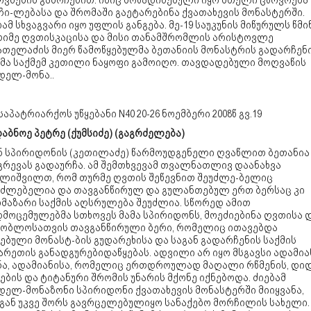
ოვნების გამოჩენით. ისიც მოწადინებული იყო მთელი ცხოვრება
ი-ლებასა და შრომაში გაეტარებინა ქვათახევის მონასტერში.
ამ სხვაგვარი იყო უფლის განგება. მე-19 საუკუნის მიწურულს წმ
თიმე ღვთისკაცისა და მისი თანამშრომლის არისტოვლე
ათელაძის მიერ წამოწყებულმა ბეთანიის მონასტრის გადარჩენ
მა საქმემ კეთილი ნაყოფი გამოიღო. თავდადებული მოღვაწის
დელ-მონა..
 საპატრიარქოს უწყებანი
N
40 20-26 ნოემბერი 2008წ გვ.19
აბნოე პეტრე (ქუმსიძე) (გაგრძელება)
 სპირიდონის (კეთილაძე) წარმოუდგენელი ღვაწლით ბეთანია
გრევას გადაურჩა. ამ შემთხვევამ თვალნათლივ დაანახვა
ულიშვილთ, რომ თურმე ღვთის შეწევნით შეუძლე-ბელიც
აძლებელია და თავგანწირულ და გულანთებულ ერთ ბერსაც კი
რმაზარი საქმის აღსრულება შეუძლია. სწორედ ამით
დმოცემულებმა სთხოვეს მამა სპირიდონს, მოეძიებინა ღვთისა 
შობლოსათვის თავგანწირული ბერი, რომელიც ითავებდა
ბული მონასტ-ბის გუდარეხისა და საგან გადარჩენის საქმის
რეთის განადგურებიდაწყებას. ადვილი არ იყო მსგავსი ადამია
ნა, ადამიანისა, რომელიც ერთდროულად მაღალი რწმენის, დი
ების და ტიტანური შრომის უნარის მქონე იქნებოდა. ძიებამ
დელ-მონაზონი სპირიდონი ქვათახევის მონასტერში მიიყვანა,
გან უკვე შორს გავრცელებულიყო სანაქებო მორჩილის სახელი.