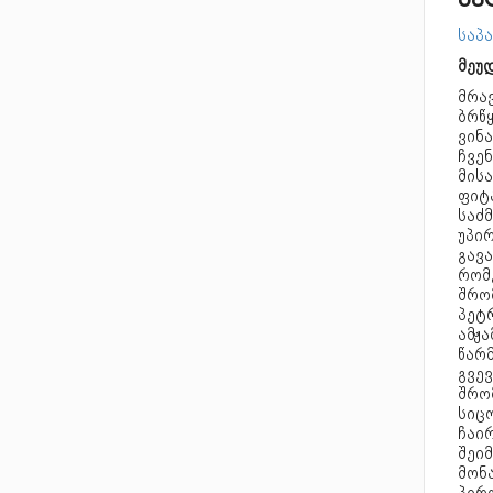
პე
საპ
მეუდ
მრა
ბრწყ
ვინა
ჩვენ
მისა
ფიტ
საძმ
უპი
გავა
რომ
შრომ
პეტ
ამჟა
წარმ
გვე
შრო
სიც
ჩაი
შეი
მონ