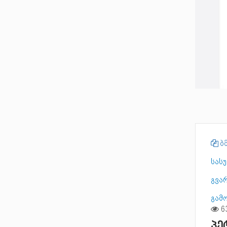
ბმ
სას
გვარ
გამ