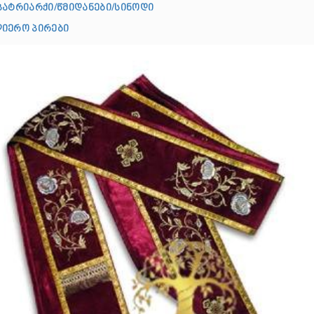
პატრიარქი/წმიდანები/სინოდი
იერო პირები