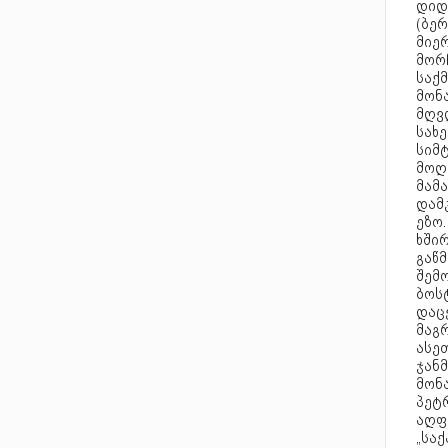
დიდ
(ბერ
მიე
მორ
საქ
მონა
მღვ
სახ
სიმტ
მოღვ
მამა
დამ
ეზო
ხში
გაწ
შემ
ბოს
დაცვ
მაგრ
ასე
ჯანმ
მონ
პეტრ
აღფ
„საქ