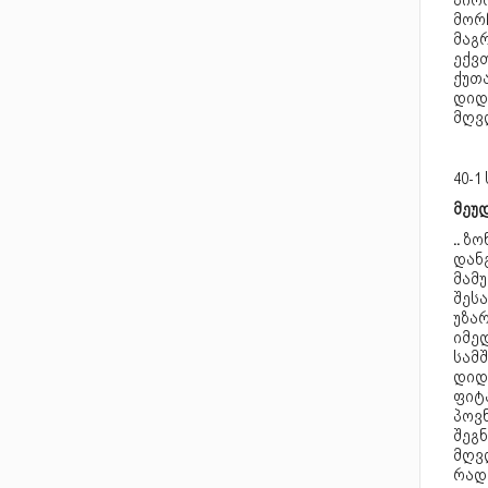
პირ
მორჩ
მაგრ
ექვ
ქუთ
დიდ
მღვ
40-1
მეუდ
..
ზონ
დან
მამ
შეს
უზა
იმე
სამ
დიდე
ფიტა
პოვ
შეგნ
მღვ
რად