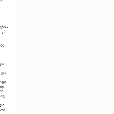
ი
ვნის
 და,
ბა
და
 და
ოფი
ად
ლი
რად
და.
ეთი