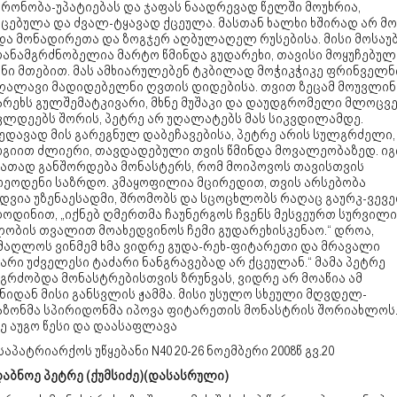
ტრონობა-უპატიებას და ჯაფას ნაადრევად წელში მოუხრია,
ცებულა და ძვალ-ტყავად ქცეულა. მასთან ხალხი ხშირად არ მო
და მონადირეთა და ზოგჯერ აღბულაღელ რუსებისა. მისი მოსაუ
თანამგრძნობელია მარტო წმინდა გუდარეხი, თავისი მოყუჩებულ
ანი მთებით. მას ამხიარულებენ ტკბილად მოჭიკჭიკე ფრინველნ
ღალავი მადიდებელნი ღვთის დიდებისა. თვით ზეცამ მოუვლინ
არეხს გულშემატკივარი, მხნე მუშაკი და დაუდგრომელი მლოცვ
 კლდეებს შორის, პეტრე არ უღალატებს მას სიკვდილამდე.
ედავად მის გარეგნულ დაბეჩავებისა, პეტრე არის სულგრძელი,
რგიით ძლიერი, თავდადებული თვის წმინდა მოვალეობაზედ. იგ
იათად განშორდება მონასტერს, რომ მოიპოვოს თავისთვის
რეოდენი საზრდო. კმაყოფილია მცირედით, თვის არსებობა
ნდვია უზენაესადმი, შრომობს და სცოცხლობს რაღაც გაურკ-ვევ
ოდინით, „იქნებ ღმერთმა ჩაუნერგოს ჩვენს მესვეურთ სურვილი
ლობის თვალით მოახედვინოს ჩემი გუდარეხისკენაო.“ დროა,
მაღლოს ვინმემ ხმა ვიდრე გუდა-რეხ-ფიტარეთი და მრავალი
არი უძველესი ტაძარი ნანგრავებად არ ქცეულან.“ მამა პეტრე
გრძობდა მონასტრებისთვის ზრუნვას, ვიდრე არ მოაწია ამ
ნიდან მისი განსვლის ჟამმა. მისი უსულო სხეული მღვდელ-
აზონმა სპირიდონმა იპოვა ფიტარეთის მონასტრის შორიახლოს
ე აუგო წესი და დაასაფლავა
 საპატრიარქოს უწყებანი
N
40 20-26 ნოემბერი 2008წ გვ.20
აბნოე პეტრე (ქუმსიძე)(დასასრული)