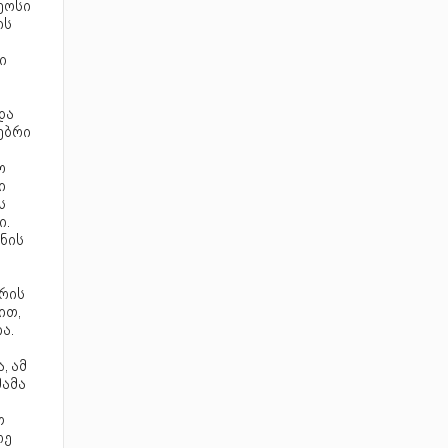
ეოსი
ის
ი
და
ებრი
ო
ი
ს
ი.
ნის
რის
ით,
ა.
, ამ
მამა
თ
რე