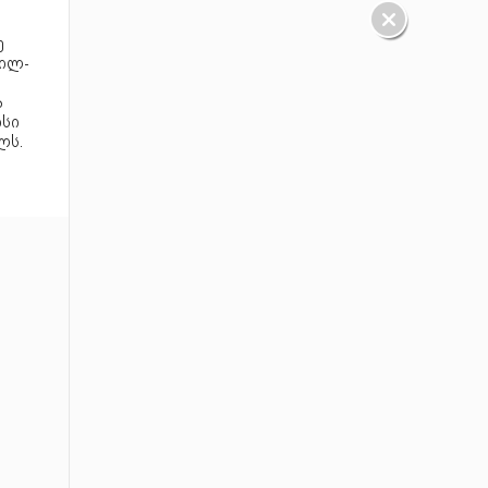
ე
გილ-
ა
ისი
ლს.