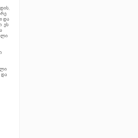
დის,
ბრე
ი და
ი ეს
ა
ელი
ი
ელი
 და
.