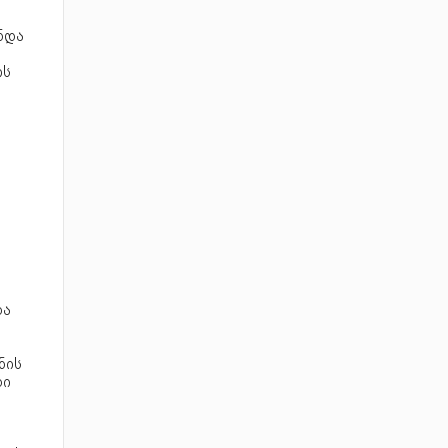
ინდა
ის
და
ნის
დი