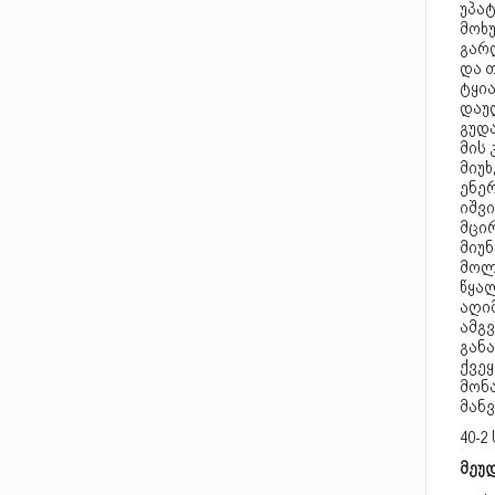
უპა
მოხუ
გარ
და 
ტყი
დაუ
გუდ
მის
მიუხ
ენე
იშვ
მცი
მიუ
მოლ
წყა
აღი
ამგვ
განა
ქვეყ
მონ
მანვ
40-2
მეუდ