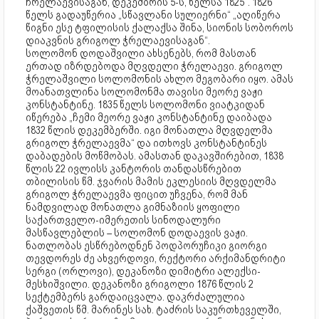
ჩრელაევისაგან, დეკემბრის 5-ს, წელსა 1825“. 1826
წელს გადაუწერია „სწავლანი სულიერნი“ „აღიწერა
წიგნი ესე ტფილისის ქალაქსა შინა, სიონის სობოროს
დიაკვნის გრიგოლ ჭრელაევისაგან“.
სოლომონ დოდაშვილი ახსენებს, რომ მასთან
ერთად იზრდებოდა მღვდელი ჭრელაევი. გრიგოლ
ჭრელაშვილი სოლომონის ახლო მეგობარი იყო. ამას
მოანათვლინა სოლომონმა თავისი მეორე ვაჟი
კონსტანტინე. 1835 წელს სოლომონი ვიატკიდან
იწერება „ჩემი მეორე ვაჟი კონსტანტინე დაიბადა
1832 წლის დეკემბერში. იგი მონათლა მღვდელმა
გრიგოლ ჭრელაევმა“ და ითხოვს კონსტანტინეს
დაბადების მოწმობას. ამასთან დაკავშირებით, 1838
წლის 22 ივლისს კანტორის თანდასწრებით
თბილისის წმ. ჯვარის მამის ეკლესიის მღვდელმა
გრიგოლ ჭრელაევმა ფიცით უჩვენა, რომ მან
ნამდვილად მონათლა გიმნაზიის ყოფილი
საქართველო-იმერეთის სინოდალური
მასწავლებლის – სოლომონ დოდაევის ვაჟი.
ნათლობას ესწრებოდნენ პოდპორუჩიკი გიორგი
თევდორეს ძე ახვერდოვი, რექტორი არქიმანდრიტი
სერგი (ორლოვი), დეკანოზი დიმიტრი ალექსი-
მესხიშვილი. დეკანოზი გრიგოლი 1876 წლის 2
სექტემბერს გარდაიცვალა. დაკრძალულია
ქაშვეთის წმ. მარინეს სახ. ტაძრის საკურთხეველში,