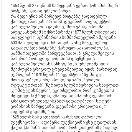
1853 წლის 27 ივნისს წარუდგინა ეგზარქოსს მის მიერ
ნოტებზე გადაღებული წირვა.
რა ბედი ეწია ამ პირველ ნოტებზე გადაღებულ
ქართულ წირვას, არ ჩანს. დეკანოზ პოლიევქტოს
კარბელაშვილის გადმოცემით ეპისკოპოსმა
ალექსანდრემ (ოქროპირიძე) 1877 წელს თბილისის
სასულიერო სემინარიის სამმართველოში შეიტანა
500 მან. ჯილდოდ იმისათვის, ვინც საუკეთესოდ
გადაიღებდა ნოტებზე ქართულ საგალობლებს.
სამმართველოში წარუდგენიათ „ბ. ჭრელაშვილის
ნაწერი“, რომელიც კომისიას დაუწუნებია.
კარბელაშვილთან ნახსენები „ბ. ჭრელაშვილი“
შეიძლება გრიგოლ ჭრელაშვილიც იყოს. მართლაც,
„დროების“ 1878 წლის 11 აგვისტოს 16ვ-ში, გვ. 3
მოთავსებულ კორესპონდენციაში „წერილი
რედაქტორთან“ (წერილი ხელმოწერილია სახელით
„კომიტეტის წევრი“) ვკითხულობთ, რომ „ქაშვეთის
მღვდელმა ჭრელაევმა თვისის მამის დეკანოზის
გრიგოლ ჭრელაევისგნით გადაღებული“ ნოტები
კომისიას წარუდგინა. დეკანოზი გრიგოლი იყო
წიგნების გადამწერიც.
1825 წელს მას გადაუწერია რუსულ-ქართული
ლექსიკონი -- „აღიწერა ლექსიკონი ესე ტფილისის
ქალაქსა შინა, სიონის სობოროს დიაკონის გრიგოლ