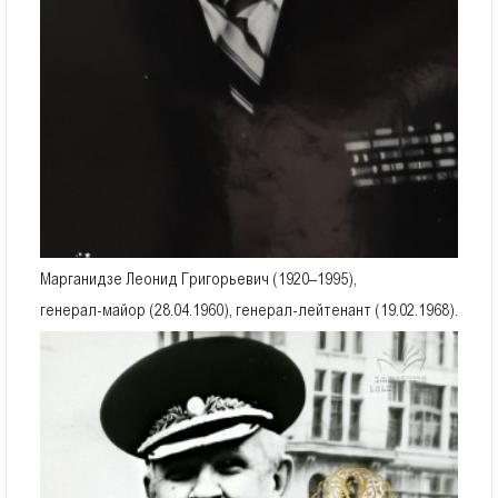
Марганидзе Леонид Григорьевич (1920–1995),
генерал-майор (28.04.1960), генерал-лейтенант (19.02.1968).