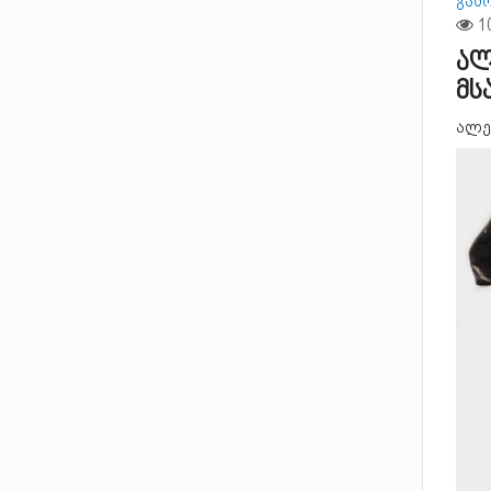
გამ
ალ
მს
ალექ