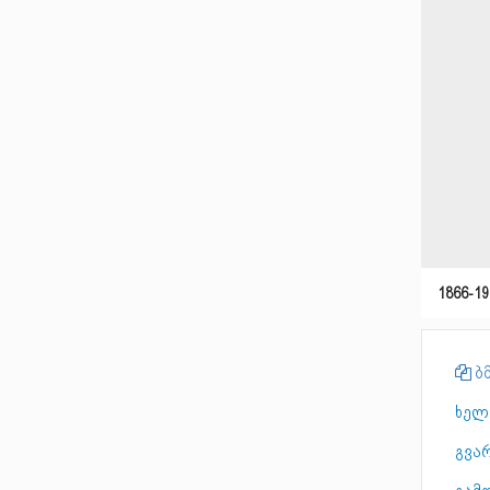
1866-19
ბმ
ხელ
გვა