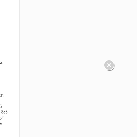
ა.
01
ნ
 მან
ლს.
ა