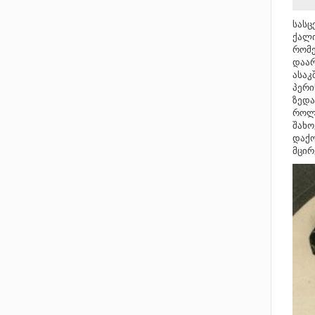
სასც
ქალი
რომე
დაარ
ასაკ
პერი
ზედა
როლე
შახო
დაქო
მცირ