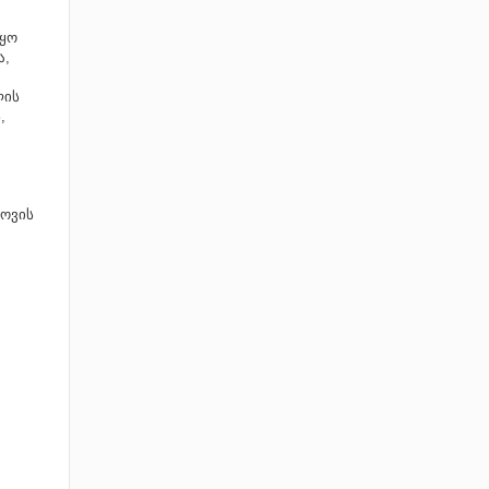
იყო
ა,
ლის
,
ოვის