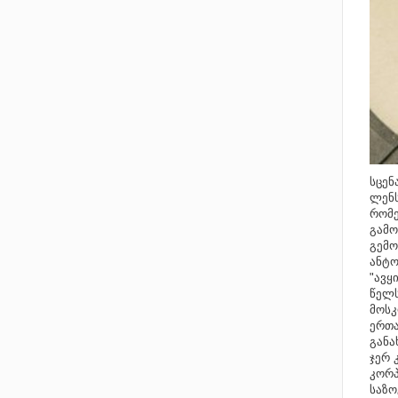
სცენ
ლენს
რომე
გამო
გემო
ანტო
"ავყ
წელს
მოსკ
ერთა
განა
ჯერ 
კორპ
საზო