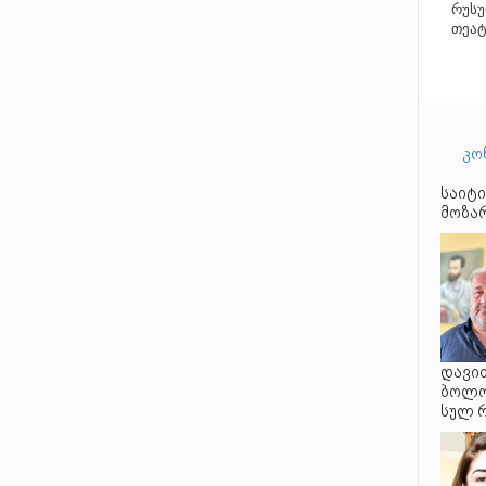
რუსუ
თეატ
კო
საიტი
მოზარ
დავით
ბოლო 
სულ 