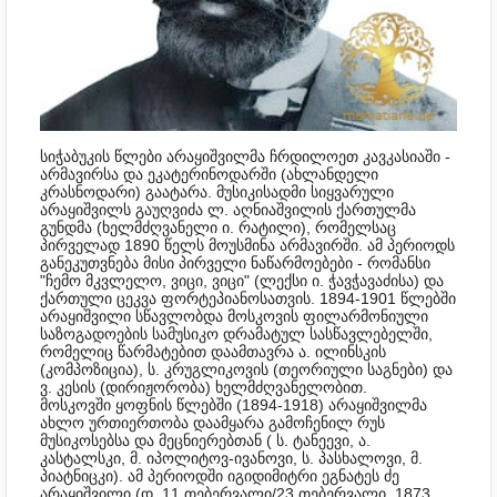
სიჭაბუკის წლები არაყიშვილმა ჩრდილოეთ კავკასიაში -
არმავირსა და ეკატერინოდარში (ახლანდელი
კრასნოდარი) გაატარა. მუსიკისადმი სიყვარული
არაყიშვილს გაუღვიძა ლ. აღნიაშვილის ქართულმა
გუნდმა (ხელმძღვანელი ი. რატილი), რომელსაც
პირველად 1890 წელს მოუსმინა არმავირში. ამ პერიოდს
განეკუთვნება მისი პირველი ნაწარმოებები - რომანსი
"ჩემო მკვლელო, ვიცი, ვიცი" (ლექსი ი. ჭავჭავაძისა) და
ქართული ცეკვა ფორტეპიანოსათვის. 1894-1901 წლებში
არაყიშვილი სწავლობდა მოსკოვის ფილარმონიული
საზოგადოების სამუსიკო დრამატულ სასწავლებელში,
რომელიც წარმატებით დაამთავრა ა. ილინსკის
(კომპოზიცია), ს. კრუგლიკოვის (თეორიული საგნები) და
ვ. კესის (დირიჟორობა) ხელმძღვანელობით.
მოსკოვში ყოფნის წლებში (1894-1918) არაყიშვილმა
ახლო ურთიერთობა დაამყარა გამოჩენილ რუს
მუსიკოსებსა და მეცნიერებთან ( ს. ტანეევი, ა.
კასტალსკი, მ. იპოლიტოვ-ივანოვი, ს. პასხალოვი, მ.
პიატნიცკი). ამ პერიოდში იგი
დიმიტრი ეგნატეს ძე
არაყიშვილი (დ. 11 თებერვალი/23 თებერვალი, 1873,