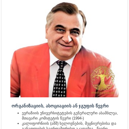
ᲝᲠᲒᲐᲜᲘᲖᲐᲪᲘᲘᲡ, ᲐᲡᲝᲪᲘᲐᲪᲘᲘᲡ ᲐᲜ ᲯᲒᲣᲤᲘᲡ ᲬᲔᲕᲠᲘ
ევრაზიის უნივერსიტეტების გენერალური ასამბლეა,
მთავარი კომიტეტის წევრი (1994-)
კალიფორნიის (აშშ) ხელოვნების, მეცნიერებისა და
განათლების საერთაშორისო აკადემია , წევრი