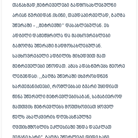
ᲗᲐᲜᲐᲮᲛᲐᲓ,ᲛᲔᲢᲠᲔᲕᲔᲚᲔᲑᲘ ᲒᲐᲓᲛᲝᲡᲐᲮᲚᲔᲑᲣᲚᲜᲘ
ᲐᲠᲘᲐᲜ ᲒᲣᲠᲘᲘᲓᲐᲜ.ᲘᲡᲘᲜᲘ, ᲗᲐᲕᲓᲐᲞᲘᲠᲕᲔᲚᲐᲓ, ᲒᲐᲦᲛᲐ
ᲣᲬᲔᲠᲐᲨᲘ - ,,ᲛᲔᲢᲠᲔᲕᲨᲘ’’ ᲓᲐᲡᲐᲮᲚᲔᲑᲣᲚᲐᲜ. ᲔᲡ
ᲐᲓᲒᲘᲚᲘ ᲓᲐᲛᲔᲬᲧᲠᲘᲚᲐ ᲓᲐ ᲛᲐᲪᲮᲝᲕᲠᲔᲑᲚᲔᲑᲘ
ᲒᲐᲛᲝᲦᲛᲐ ᲣᲬᲔᲠᲐᲨᲘ ᲒᲐᲓᲛᲝᲡᲐᲮᲚᲔᲑᲣᲚᲐᲜ.
ᲡᲐᲪᲮᲝᲕᲠᲔᲑᲔᲚᲘ ᲐᲓᲒᲘᲚᲘᲡ ᲛᲘᲮᲔᲓᲕᲘᲗ ᲛᲐᲗ
ᲛᲔᲢᲠᲔᲕᲔᲚᲔᲑᲘ ᲔᲬᲝᲓᲐᲗ. ᲐᲛᲐᲡ ᲐᲓᲐᲡᲢᲣᲠᲔᲑᲡ ᲛᲔᲝᲠᲔ
ᲚᲔᲒᲔᲜᲓᲐᲪ: ,,ᲒᲐᲦᲛᲐ ᲣᲬᲔᲠᲐᲨᲘ ᲪᲮᲕᲠᲝᲑᲓᲜᲔᲜ
ᲮᲐᲠᲕᲔᲟᲐᲜᲘᲫᲔᲔᲑᲘ, ᲠᲝᲛᲚᲔᲑᲡᲐᲪ ᲒᲕᲐᲠᲘ ᲣᲧᲘᲓᲘᲐᲗ
ᲬᲘᲜᲐ ᲣᲬᲔᲠᲔᲚᲘ ᲛᲔᲢᲠᲔᲕᲚᲔᲑᲘᲡᲐᲒᲐᲜ, ᲡᲐᲛᲐᲒᲘᲔᲠᲝᲓ
ᲛᲐᲗᲗᲕᲘᲡ ᲛᲔᲢᲠᲔᲕᲚᲔᲑᲡ ᲛᲝᲣᲗᲮᲝᲕᲘᲐᲗ ᲧᲝᲕᲔᲚ
ᲬᲔᲚᲡ ᲐᲮᲐᲚᲙᲕᲘᲠᲘᲡ ᲓᲦᲔᲡᲐᲡᲬᲐᲣᲚᲖᲔ
ᲦᲕᲗᲘᲡᲛᲨᲝᲑᲚᲘᲡ ᲔᲙᲚᲔᲡᲘᲐᲨᲘ ᲣᲜᲓᲐ ᲓᲐᲔᲙᲚᲐᲗ
ᲕᲔᲟᲐᲜᲘ ᲮᲐᲠᲘ”. ᲒᲐᲦᲛᲐ ᲣᲬᲔᲠᲚᲔᲑᲘ ᲓᲘᲓᲘ ᲮᲐᲜᲘ