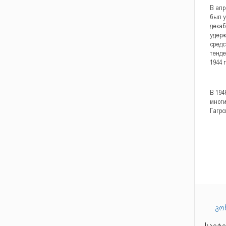
В апр
был у
декаб
удерж
средс
тенде
1944 
В 194
многи
Гагрс
კო
საიტი