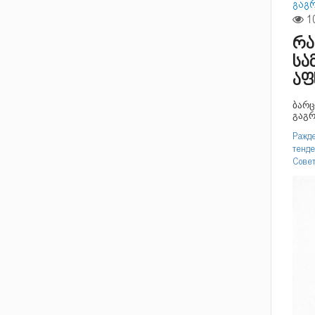
გაგ
რა
სა
აფ
ბარც
გაგრ
Ражде
тенде
Совет