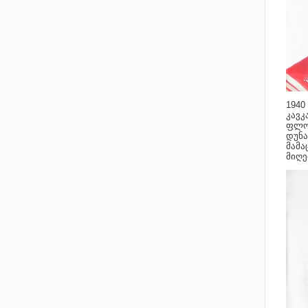
1940
კავკ
ფლოტ
დუნა
მამა
მიღე