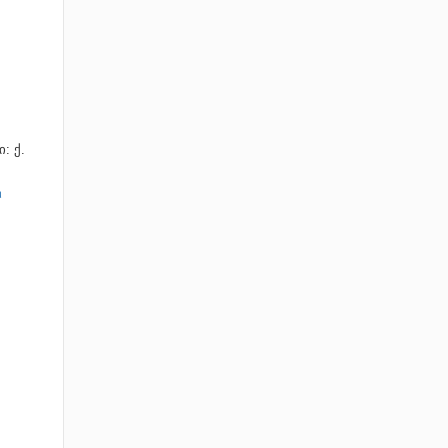
: ქ.
а