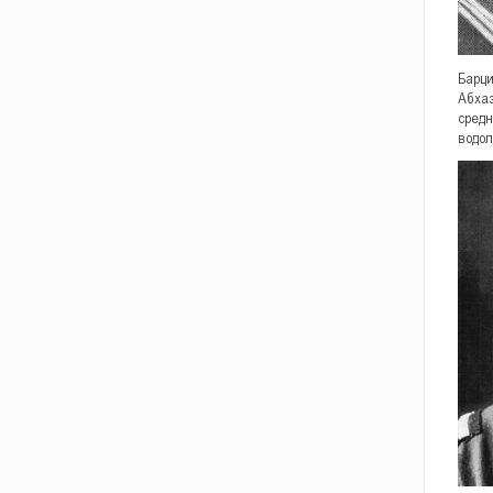
Барци
Абхаз
средн
водол