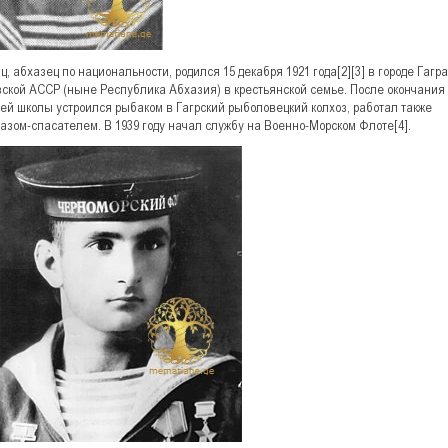
ц, абхазец по национальности, родился 15 декабря 1921 года[2][3] в городе Гагра
ской АССР (ныне Республика Абхазия) в крестьянской семье. После окончания
ей школы устроился рыбаком в Гагрский рыболовецкий колхоз, работал также
азом-спасателем. В 1939 году начал службу на Военно-Морском Флоте[4].