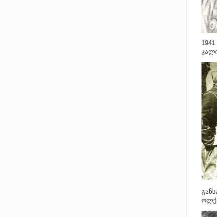
1941
კალი
განს
ოლქი