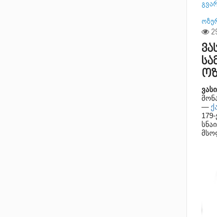
გვარ
ოზუ
ვა
სა
ოზ
ვას
მონ
—
ქ
179
სნაი
მსო