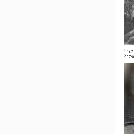
სულ 
შედე