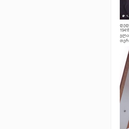
დედ
1941
ვლა
თერ