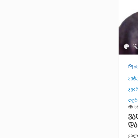
ბმ
ვეტ
გვარ
თერ
ვა
და
ვალე