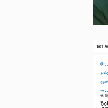
1971-20
ბმ
გარ
გვარ
რუს
ზა