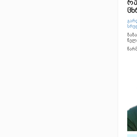
რუ
ცხ
გარ
სრუ
ზაზა
წელ
წარ