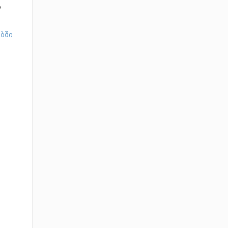
,
ბში