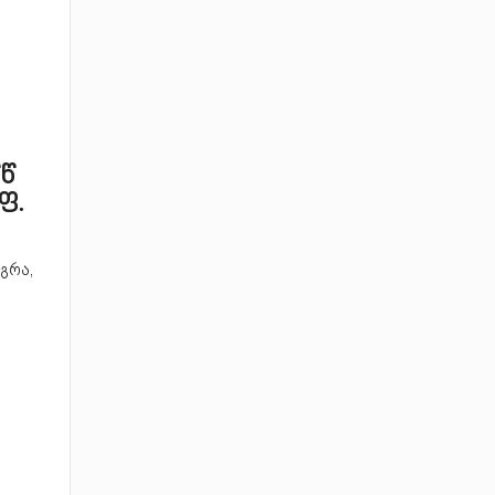
წწ
ფ.
გრა,