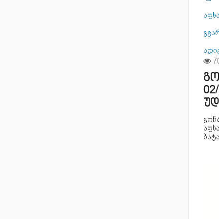
აფხ
გვა
ადი
გო
02
უდ
გოჩა
აფხ
ბატ