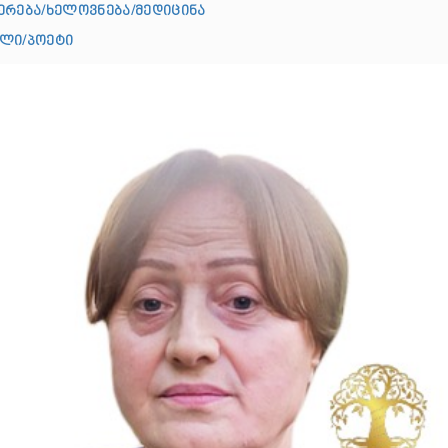
ერება/ხელოვნება/მედიცინა
ალი/პოეტი