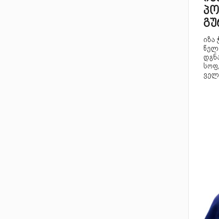
პო
გუ
იზა 
წელ
დგნ
სოფ
ველ