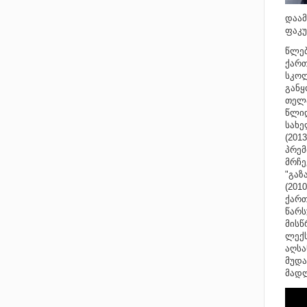
დაამ
ფაკუ
წლებ
ქართ
სკოლ
განყ
თელა
წლიდ
სახე
(201
პრემ
მრჩ
"გაზ
(201
ქართ
წარს
მისწ
ლექს
აღსა
მუდა
მადლ