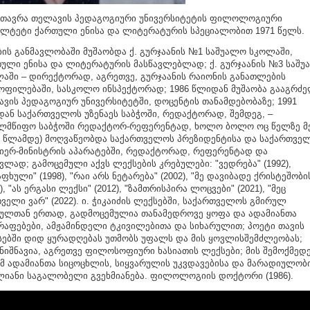
თავრა თელავის პედაგოგიური უნივერსიტეტის ფილოლოგიური
ლტეტი ქართული ენისა და ლიტერატურის სპეციალობით 1971 წელს.
ის განმავლობაში მუშაობდა ქ. გურჯაანის №1 საშუალო სკოლაში,
ული ენისა და ლიტერატურის მასწავლებლად; ქ. გურჯაანის №3 საშ
აში – დირექტორად, აგრეთვე, გურჯაანის რაიონის განათლების
ოფილებაში, სასკოლო ინსპექტორად; 1986 წლიდან მუშაობა გააგრძ
ვის პედაგოგიურ უნივერსიტეტში, დოცენტის თანამდებობაზე; 1991
ან საქართველოს უზენაეს საბჭოში, რედაქტორად, შემდეგ, –
ლმწიფო საბჭოში რედაქტორ-რეფერენტად, ხოლო ბოლო ოც წელზე მ
3 წლამდე) მოღვაწეობდა საქართველოს პრეზიდენტისა და საქართვე
იერ-მინისტრის აპარატებში, რედაქტორად, რეფერენტად და
ევლად;
გამოცემული აქვს ლექსების კრებულები: "ვედრება" (1992),
აფხული" (1998), "რაი არს ნეტარება" (2002), "მე დავიბადე ქრისტეშობი
0), "ას ერგასი ლექსი" (2012), "ზამთრისპირა ლოცვები" (2021), "მეც
ველი ვარ" (2022). ი. ჭიკაიძის ლექსებში, საქართველოს გმირულ
ულთან ერთად, გადმოცემულია თანამედროვე ყოფა და ადამიანთა
რაფებები, ამჟამინდელი ტკივილებითა და სიხარულით; პოეტი თავის
ებში დიდ ყურადღებას უთმობს უფალს და მის ყოვლისშემძლეობას;
ნიშნავია, აგრეთვე ფილოსოფიური ხასიათის ლექსები; მის შემოქმედე
მ ადამიანთა სიცოცხლის, სიყვარულის უკვდავებისა და მარადიულობ
იანი საგალობელი გვეხმიანება. ფილოლოგიის დოქტორი (1986).