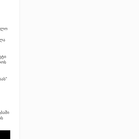
უალო
ელა
ეტი
ლოს
სას"
ბაში
ის