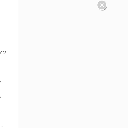
023
ი
ი
. -