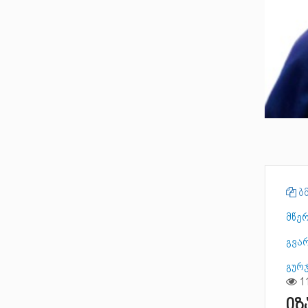
ბმ
მწე
გვარ
გურ
იზ