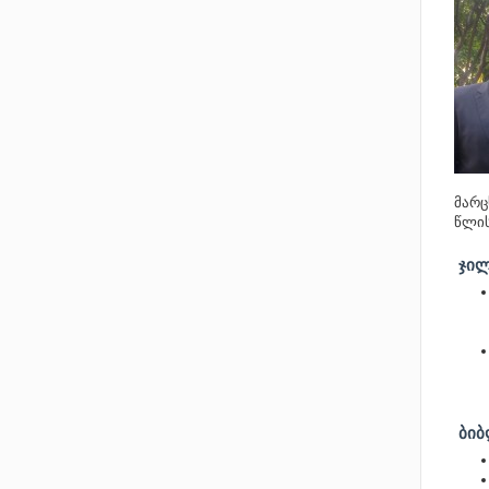
მარც
წლი
ᲯᲘᲚ
ᲑᲘ