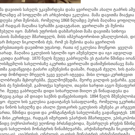
 დავითის სახელს უკავშირდება დაბა ყვირილაში ახალი ტაძრის აშე
 წლამდე ამ სოფელში არ არსებობდა ეკლესია. მამა დავითმა მიაქცია
დღება ერთ შენობას, რომელიც 1868 წლამდე პურის მაღაზია ყოფილი
ამ რადგან მაღაზია სურამში გადაეტანათ, ყვირილაში ეს შენობა
მებული იყო. მაზრის უფროსის დახმარებით მამა დავითმა სთხოვა
ასიის მაშინდელ მმართველს, მისს იმპერატორობით უმაღლესობას, დ
არ მიხეილ ნიკოლოზის ძეს, რომ ეს შენობა დაბა ყვირილის
ვრებთათვის დაეთმოთ უფასოდ, რათა იქ ეკლესია მოეწყოთ. ყველას
ხარად, მაღაზია ეკლესიის სტილში იყო აშენებული და იგი ადვილად
კეთდა ტაძრად. 1870 წელს მეუფე გაბრიელმა ეს ტაძარი წმინდა იოან
ისმცემლის სახელობაზე აკურთხა.ყვირილაში დანიშვნისთანავე მამა
თმა გადაწყვიტა ტაძარი აეშენებინა დაბაში, რადგან ძველი, ხის ტაძ
აოდ მოზრდილ მრევლს უკვე ვეღარ იტევდა. მისი ლოცვა-კურთხევით
ლობრივმა მცხოვრებმა, ქველმოქმედმა, მეორე გილდის ვაჭარმა, გე
ბის ძე ჩუბინიძემ, გამოთქვა სურვილი, თავისი ხარჯით აეგო შესაფერი
რი. მეუფე გაბრიელმა დიდი სიხარულით მიიღო ეს წინადადება და
ხევაც გასცა ამ დიადი საქმის დაწყებისათვის. 1894 წელს მშენებლობ
ყო. ძველი ხის ეკლესია გადაიტანეს სასაფლაოზე, რომელიც ეკურთხ
და ნინოს სახელზე და ახალი ქვითკირის ეკლესიის აშენება კი არგვეთ
ართა, წმინდა დავით და კონსტანტინეს სახელობაზე გადაწყვიტეს. 18
 მისი კურთხევა, რადგან იმერეთის ეპარქიის მმართველი, ეპისკოპოს
იდე (ოქროპირიძე) უღონოდ ბრძანდებოდა, შეასრულეს ჯრუჭის წმინ
გის სახელობის მონასტრის წინამძღვარმა, არქიმანდრიტმა ნიკიფორ
დელაკი), კვიპროსის კუნძულის კიკოსის მონასტრის არქიმანდრიტმა