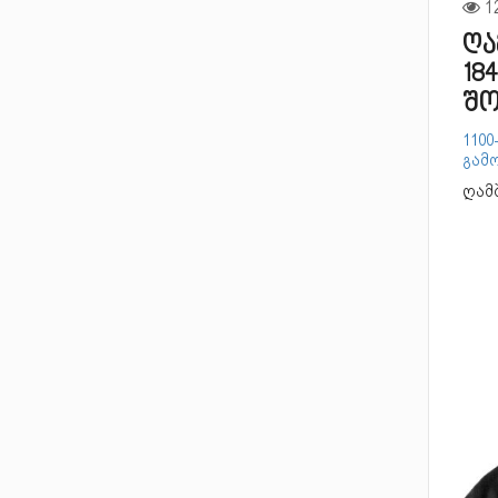
ღა
18
შო
1100
გამო
ღამბ