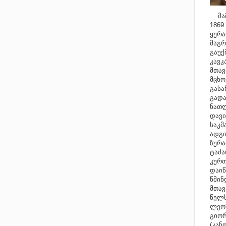
მამა
1869
ყურა
მაგრ
გაუქ
კავკ
მთავ
მცხო
გასა
გადა
ნათლ
დავი
საკმ
ადგი
ზურა
ტაძა
კურთ
დაიწ
წმინ
მთავ
წელს
ლეონ
გიორ
(კან