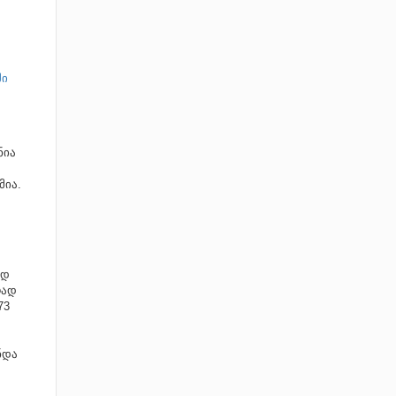
ში
ნია
მია.
ად
რად
73
ნდა