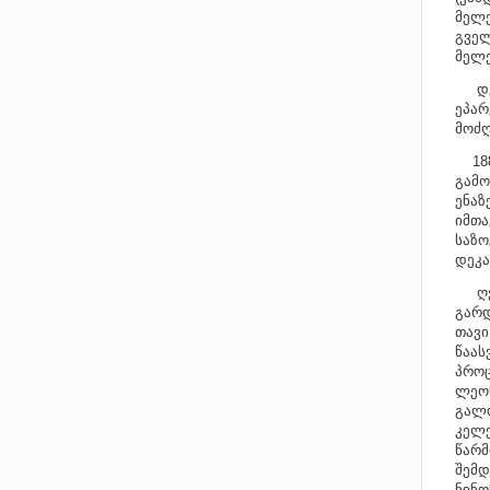
მელე
გველ
მელე
დეკა
ეპარ
მოძღ
1883
გამო
ენაზ
იმთა
საზო
დეკა
ღვა
გარდ
თავი
წაას
პროც
ლეონ
გალო
კელე
წარმ
შემდ
ნინო