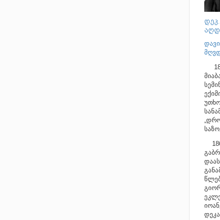
დეკ
აღდ
დავი
მღვდ
1855
მიაბ
სემი
ექიმ
უთხო
სანა
„დრო
საზო
1867
გაბრ
დაას
განა
წლებ
გიორ
ეკლე
იოან
დეკა