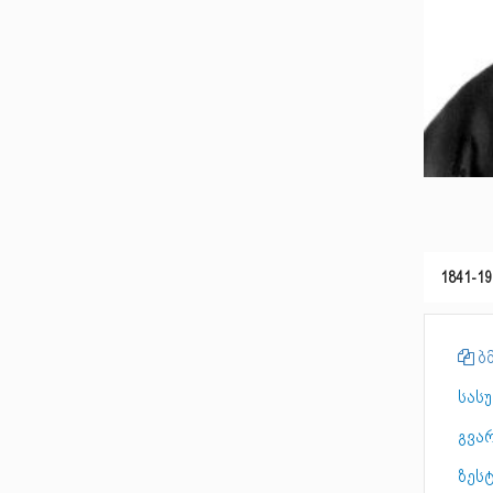
1841-19
ბმ
სას
გვარ
ზეს