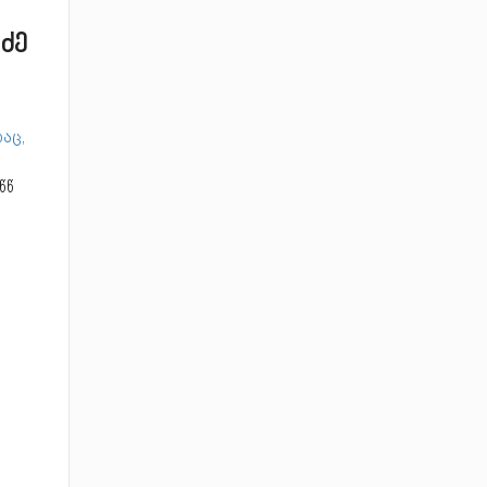
 ძე
აც,
წწ