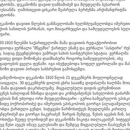
ტიოსმა, დეკანოზმა დავით ღამბაშიძემ და მღვდელმა ბესარიონ
ესიანმა. ღამისთევით ცისკარი შეასრულა ბერძენმა არქიმანდრიტმა
ტიოსმა.
ნოზი დავითი წლების განმავლობაში ხელმძღვანელობდა იმერეთი
ქიის სანთლის ქარხანას, იყო მთავარხუცესი და სამღვდელოების სულ
ვარი.
-1910 წლებში საქართველოში მამა დავითის რედაქტორობით
დიოდა ჟურნალი "მწყემსი" ქართულ ენაზე და ჟურნალი "პასტირი" რ
ე, სადაც ქვეყნდებოდა უამრავი სახის საინტერესო სტატია. ჟურნალმა
ვითვე დიდი მოწონება დაიმსახურა როგორც სამღვდელოების, ისე
გადოების ყველა ფენაში. იგი იბეჭდებოდა სოფელ ყვირილაში და მა
ნოზი დავითი პირადი სახსრებით გამოსცემდა.
წლმოსილი დეკანოზი 1910 წლის 21 დეკემბერს მოულოდნელად
აიცვალა. 30 დეკემბერს დილის ცხრა საათზე დიდძალმა ხალხმა მოი
 მამა დავითის დაკრძალვაზე. მიცვალებული დიდის ცერემონიით
ვენეს სახლიდან წმინდა დავით და კონსტანტინეს სახელობის ტაძარში
ესიას წინ უძღოდა ორი მღვდელმთავარი - გურია-სამეგრელოს ეპისკ
იდე (ოქროპირიძე) და იმერეთის ეპისკოპოის გიორგი (ალადაშვილი)
ბდა ქართული გუნდი. სიტყვები წარმოსთქვეს მღვდლებმა კირილე
ნჯერიძემ და გიორგი ბაკურაძემ. წირვის შემდეგ, წესის აგების წინ, ს
ოსთქვა მეუფე ლეონიდემ და დეკანოზმა ნიკიტა თალაკვაძემ. სიტყვე
ეგ წესი აუგეს იმავე ეკლესიაში და შემდეგ მიცვალებული წაასვენეს 
ს სახელობის ეკლესიაში. სამღვდელოება თავის დაუვიწყარ მოძღვარ