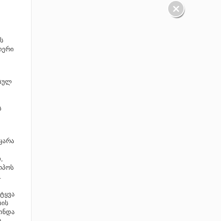
ს
იერი
უსულ
ს
ყარა
,
ოპოს
.
იტყვა
ბის
წინდა
ს