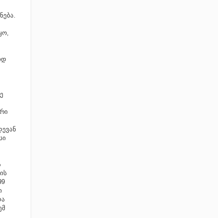
ნება.
ყო,
იდ
ე
არი
დევან
სი
ა
ა
ის
99
ი
და
ემ