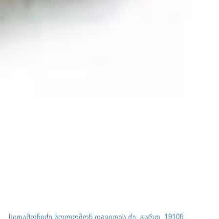
სიდამონიძე სოლომონ დავითის ძე, გარდ. 1910წ.