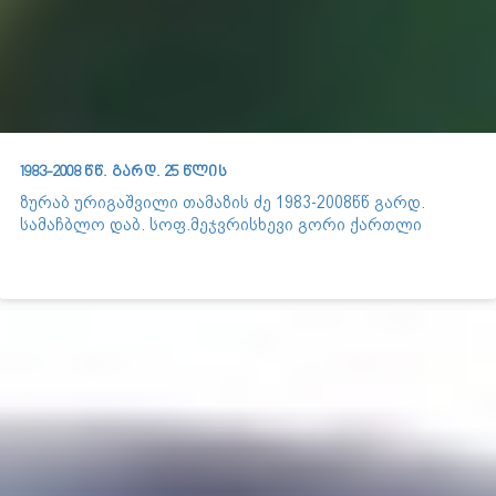
1983-2008 წწ. გარდ. 25 წლის
ზურაბ ურიგაშვილი თამაზის ძე 1983-2008წწ გარდ.
სამაჩბლო დაბ. სოფ.მეჯვრისხევი გორი ქართლი