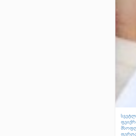
სვეტლ
ფეიქრ
მსოფლ
ფერღა