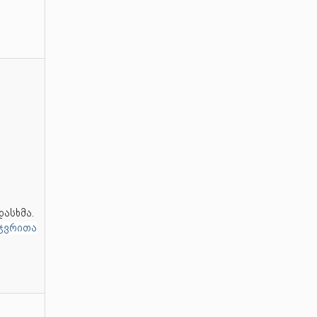
დასხმა.
ჯვრითა