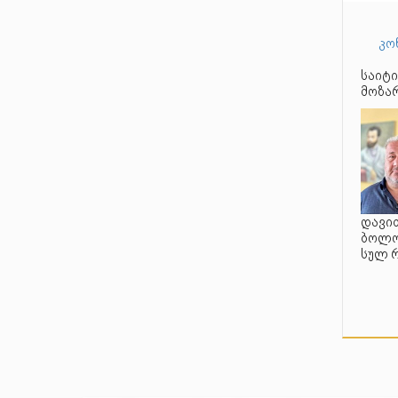
კო
საიტი
მოზარ
დავით
ბოლო 
სულ 