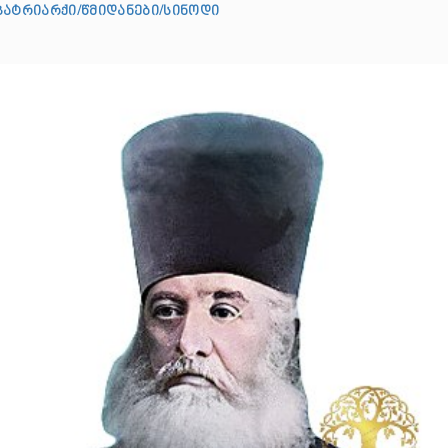
პატრიარქი/წმიდანები/სინოდი