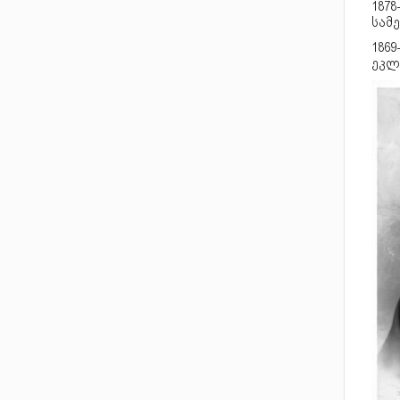
1878
სა­მ
1869
ეკ­ლ