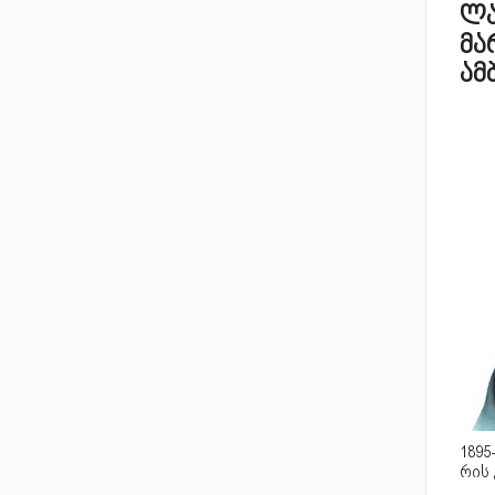
ლა
მა
ამ
1895
რის 