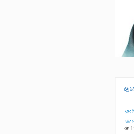
ბმ
გვა
ამბ