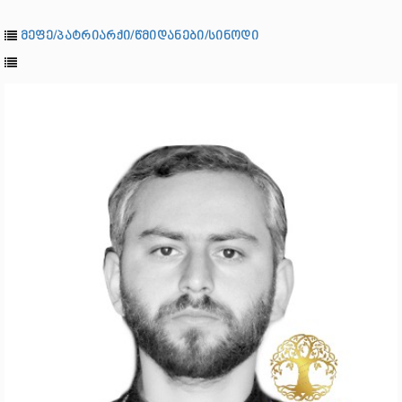
მეფე/პატრიარქი/წმიდანები/სინოდი