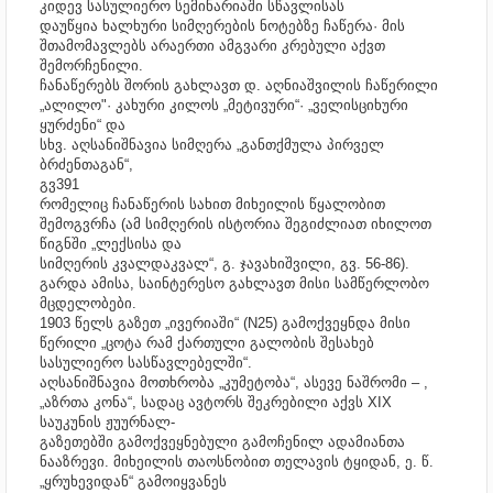
კიდევ სასულიერო სემინარიაში სწავლისას
დაუწყია ხალხური სიმღერების ნოტებზე ჩაწერა· მის
შთამომავლებს არაერთი ამგვარი კრებული აქვთ
შემორჩენილი.
ჩანაწერებს შორის გახლავთ დ. აღნიაშვილის ჩაწერილი
„ალილო"· კახური კილოს „მეტივური“· „ველისციხური
ყურძენი“ და
სხვ. აღსანიშნავია სიმღერა „განთქმულა პირველ
ბრძენთაგან“,
გვ391
რომელიც ჩანაწერის სახით მიხეილის წყალობით
შემოგვრჩა (ამ სიმღერის ისტორია შეგიძლიათ იხილოთ
წიგნში „ლექსისა და
სიმღერის კვალდაკვალ“, გ. ჯავახიშვილი, გვ. 56-86).
გარდა ამისა, საინტერესო გახლავთ მისი სამწერლობო
მცდელობები.
1903 წელს გაზეთ „ივერიაში“ (N25) გამოქვეყნდა მისი
წერილი „ცოტა რამ ქართული გალობის შესახებ
სასულიერო სასწავლებელში“.
აღსანიშნავია მოთხრობა „კუმეტობა“, ასევე ნაშრომი – ,
„აზრთა კონა“, სადაც ავტორს შეკრებილი აქვს XIX
საუკუნის ჟუურნალ-
გაზეთებში გამოქვეყნებული გამოჩენილ ადამიანთა
ნააზრევი. მიხეილის თაოსნობით თელავის ტყიდან, ე. წ.
„ყრუხევიდან“ გამოიყვანეს