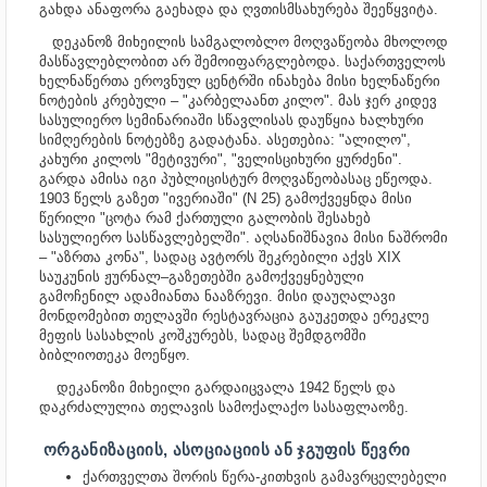
გახდა ანაფორა გაეხადა და ღვთისმსახურება შეეწყვიტა.
დეკანოზ მიხეილის სამგალობლო მოღვაწეობა მხოლოდ
მასწავლებლობით არ შემოიფარგლებოდა. საქართველოს
ხელნაწერთა ეროვნულ ცენტრში ინახება მისი ხელნაწერი
ნოტების კრებული – "კარბელაანთ კილო". მას ჯერ კიდევ
სასულიერო სემინარიაში სწავლისას დაუწყია ხალხური
სიმღერების ნოტებზე გადატანა. ასეთებია: "ალილო",
კახური კილოს "მეტივური", "ველისციხური ყურძენი".
გარდა ამისა იგი პუბლიცისტურ მოღვაწეობასაც ეწეოდა.
1903 წელს გაზეთ "ივერიაში" (N 25) გამოქვეყნდა მისი
წერილი "ცოტა რამ ქართული გალობის შესახებ
სასულიერო სასწავლებელში". აღსანიშნავია მისი ნაშრომი
– "აზრთა კონა", სადაც ავტორს შეკრებილი აქვს XIX
საუკუნის ჟურნალ–გაზეთებში გამოქვეყნებული
გამოჩენილ ადამიანთა ნააზრევი. მისი დაუღალავი
მონდომებით თელავში რესტავრაცია გაუკეთდა ერეკლე
მეფის სასახლის კოშკურებს, სადაც შემდგომში
ბიბლიოთეკა მოეწყო.
დეკანოზი მიხეილი გარდაიცვალა 1942 წელს და
დაკრძალულია თელავის სამოქალაქო სასაფლაოზე.
ᲝᲠᲒᲐᲜᲘᲖᲐᲪᲘᲘᲡ, ᲐᲡᲝᲪᲘᲐᲪᲘᲘᲡ ᲐᲜ ᲯᲒᲣᲤᲘᲡ ᲬᲔᲕᲠᲘ
ქართველთა შორის წერა-კითხვის გამავრცელებელი