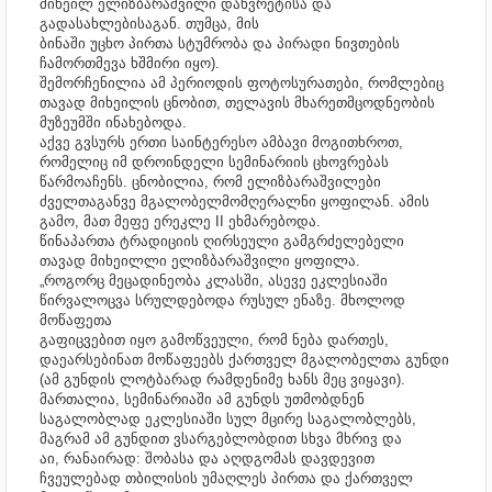
მიხეილ ელიზბარაშვილი დახვრეტისა და
გადასახლებისაგან. თუმცა, მის
ბინაში უცხო პირთა სტუმრობა და პირადი ნივთების
ჩამორთმევა ხშმირი იყო).
შემორჩენილია ამ პერიოდის ფოტოსურათები, რომლებიც
თავად მიხეილის ცნობით, თელავის მხარეთმცოდნეობის
მუზეუმში ინახებოდა.
აქვე გვსურს ერთი საინტერესო ამბავი მოგითხროთ,
რომელიც იმ დროინდელი სემინარიის ცხოვრებას
წარმოაჩენს. ცნობილია, რომ ელიზბარაშვილები
ძველთაგანვე მგალობელმომღერალნი ყოფილან. ამის
გამო, მათ მეფე ერეკლე II ეხმარებოდა.
წინაპართა ტრადიციის ღირსეული გამგრძელებელი
თავად მიხეილლი ელიზბარაშვილი ყოფილა.
„როგორც მეცადინეობა კლასში, ასევე ეკლესიაში
წირვალოცვა სრულდებოდა რუსულ ენაზე. მხოლოდ
მოწაფეთა
გაფიცვებით იყო გამოწვეული, რომ ნება დართეს,
დაეარსებინათ მოწაფეებს ქართველ მგალობელთა გუნდი
(ამ გუნდის ლოტბარად რამდენიმე ხანს მეც ვიყავი).
მართალია, სემინარიაში ამ გუნდს უთმობდნენ
საგალობლად ეკლესიაში სულ მცირე საგალობლებს,
მაგრამ ამ გუნდით ვსარგებლობდით სხვა მხრივ და
აი, რანაირად: შობასა და აღდგომას დავდევით
ჩვეულებად თბილისის უმაღლეს პირთა და ქართველ