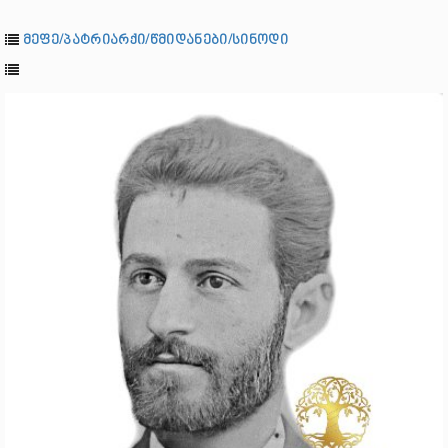
მეფე/პატრიარქი/წმიდანები/სინოდი