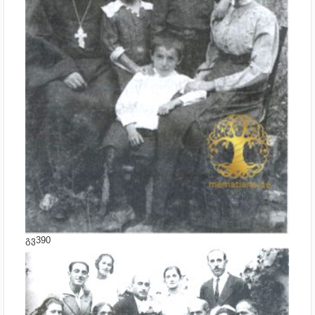
გვ390