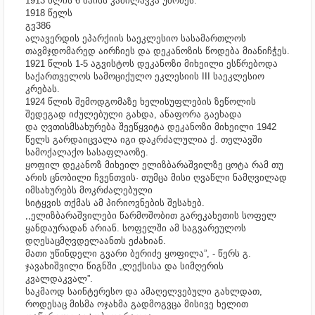
1913 წლის 6 მაისს კამილავკა უბოძეს.
1918 წელს
გვ386
ალავერდის ეპარქიის საეკლესიო სასამართლოს
თავმჯდომარედ აირჩიეს და დეკანოზის წოდება მიანიჩჭეს.
1921 წლის 1-5 აგვისტოს დეკანოზი მიხეილი ესწრებოდა
საქართველოს სამოციქულო ეკლესიის III საეკლესიო
კრებას.
1924 წლის შემოდგომაზე ხელისუფლების ზეწოლის
შედეგად იძულებული გახდა, ანაფორა გაეხადა
და ღვთისმსახურება შეეწყვიტა დეკანოზი მიხეილი 1942
წელს გარდაიცვალა იგი დაკრძალულია ქ. თელავში
სამოქალაქო სასაფლაოზე.
ყოფილ დეკანოზ მიხეილ ელიზბარაშვილზე ცოტა რამ თუ
არის ცნობილი ჩვენთვის· თუმცა მისი ღვაწლი ნამღვილად
იმსახურებს მოკრძალებული
სიტყვის თქმას ამ პირიოვნების შესახებ.
,,ელიზბარაშვილები წარმოშობით გარეკახეთის სოფელ
ყანდაურადან არიან. სოფელში ამ საგვარეულოს
დღესაცმღვდელაანთს ეძახიან.
მათი უწინდელი გვარი ბერიძე ყოფილა”, - წერს გ.
ჯავახიშვილი წიგნში „ლექსისა და სიმღერის
კვალდაკვალ”.
საკმაოდ საინტერესო და ამაღელვებული გახლდათ,
როდესაც მისმა ოჯახმა გადმოგვცა მისივე ხელით