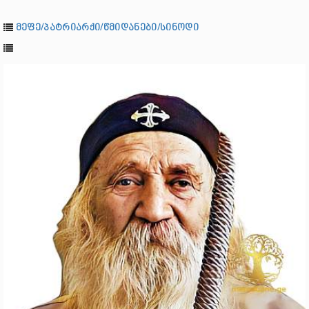
მეფე/პატრიარქი/წმიდანები/სინოდი