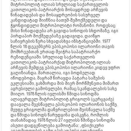
მიტროპოლიტ ილიას სრულიად საქართველოს
კათოლიკოს-პატრიარქის მოსაყდრედ არჩევის
წინადადებას და მოსაყდრეობის სასურველ
კანდიდატად მიიჩნია ბათუმ-შემოქმედელი და
ჭყონდიდელი მიტროპოლიტი რომანოზი. როდესაც
მისი წინადადება არ გავიდა სინოდის სხდომაზე, იგი
პირდაპირ მოქმედებაზე გადავიდა, დაიწყო
საჩივრების წერა სხვადასხვა ინსტანციებში. 1977
წლის 18 დეკემბერს ეპისკოპოსი ილარიონი თავის
მომხრეებთან ერთად შეიჭრა საპატრიარქო
რეზიდენციაში. სრულიად საქართველოს
კათოლიკოს-პატრიარქად მიტროპოლიტ ილიას
არჩევის შემდეგ ეპისკოპოსი ილარიონი კიდევ უფრო
გაღიზიანდა. მართალია, იგი ბოდბელად
იწოდებოდა, მაგრამ წირავდა პატარა სამების
ეკლესიაში, გახშირდა მის მიერ მორწმუნეთა მიმართ
აგრესიული გამოსვლები, რამაც სკანდალების სახე
მიიღო. 1978 წლის ივლისში წმიდა სინოდმა
ალავერდელ მიტროპოლიტ გრიგოლს (ცერცვაძე)
დაავალა შეესწავლა ეპისკოპოს ილარიონის საქმე.
მეუფე გრიგოლმა დაწვრილებით შეისწავლა საქმე
და წმიდა სინოდს წარუდგინა დასკვნა, რომლის
თანახმადაც 1978 წლის 27 ივლისს წმინდა სინოდმა
ასეთი დადგენილება გამოიტანა: „ფსიქიკური
ავადმყოფობის გამო ეპისკოპოსი ილარიონი