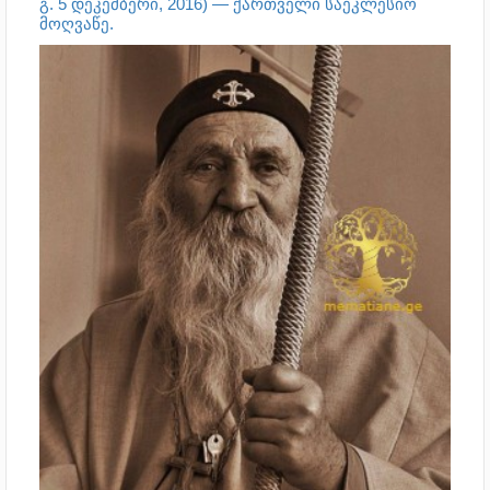
გ.
5 დეკემბერი
,
2016
) —
ქართველი
საეკლესიო
მოღვაწე.