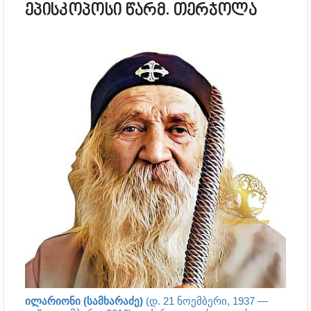
ეპისკოპოსი წარმ. თერჯოლა
ილარიონი (სამხარაძე)
(დ.
21 ნოემბერი
,
1937
—