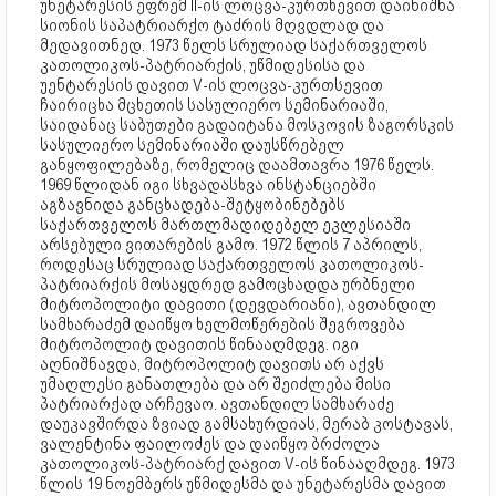
უნეტარესის ეფრემ II-ის ლოცვა-კურთხევით დაინიშნა
სიონის საპატრიარქო ტაძრის მღვდლად და
მედავითნედ. 1973 წელს სრულიად საქართველოს
კათოლიკოს-პატრიარქის, უწმიდესისა და
უენტარესის დავით V-ის ლოცვა-კურთსევით
ჩაირიცხა მცხეთის სასულიერო სემინარიაში,
საიდანაც საბუთები გადაიტანა მოსკოვის ზაგორსკის
სასულიერო სემინარიაში დაუსწრებელ
განყოფილებაზე, რომელიც დაამთავრა 1976 წელს.
1969 წლიდან იგი სხვადასხვა ინსტანციებში
აგზავნიდა განცხადება-შეტყობინებებს
საქართველოს მართლმადიდებელ ეკლესიაში
არსებული ვითარების გამო. 1972 წლის 7 აპრილს,
როდესაც სრულიად საქართველოს კათოლიკოს-
პატრიარქის მოსაყდრედ გამოცხადდა ურბნელი
მიტროპოლიტი დავითი (დევდარიანი), ავთანდილ
სამხარაძემ დაიწყო ხელმოწერების შეგროვება
მიტროპოლიტ დავითის წინააღმდეგ. იგი
აღნიშნავდა, მიტროპოლიტ დავითს არ აქვს
უმაღლესი განათლება და არ შეიძლება მისი
პატრიარქად არჩევაო. ავთანდილ სამხარაძე
დაუკავშირდა ზვიად გამსახურდიას, მერაბ კოსტავას,
ვალენტინა ფაილოძეს და დაიწყო ბრძოლა
კათოლიკოს-პატრიარქ დავით V-ის წინააღმდეგ. 1973
წლის 19 ნოემბერს უწმიდესმა და უნეტარესმა დავით