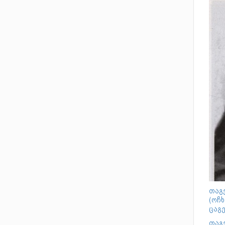
თაგვ
(ოჩხ
ცაგ
თაგვ