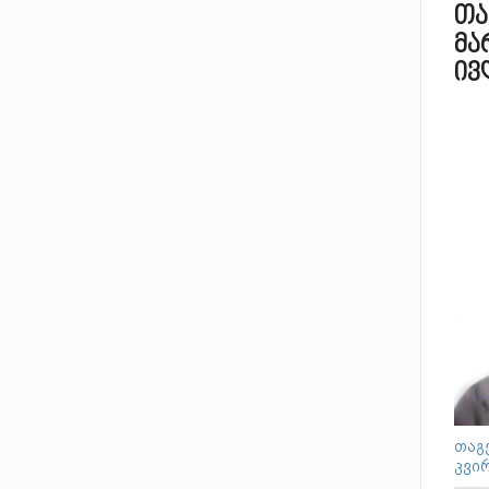
თა
მა
ივ
თაგვ
კვირ