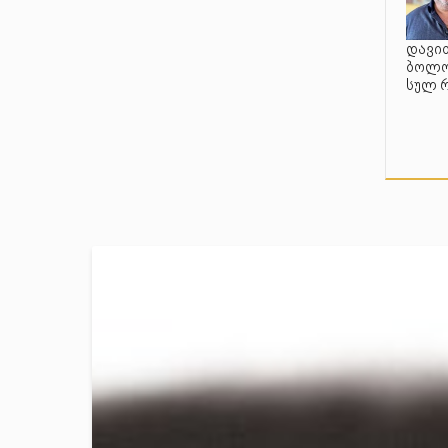
დავით
ბოლო 
სულ 