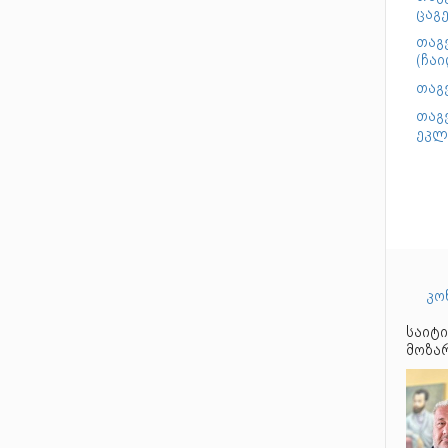
ცაგ
თაგვ
(ჩაი
თაგვ
თაგვ
ეკლე
კო
საიტი
მოზარ