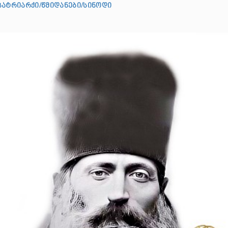
პატრიარქი/წმიდანები/სინოდი