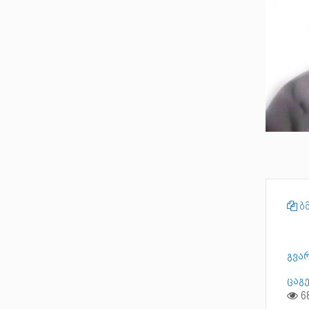
ბმ
გვარ
ცაგ