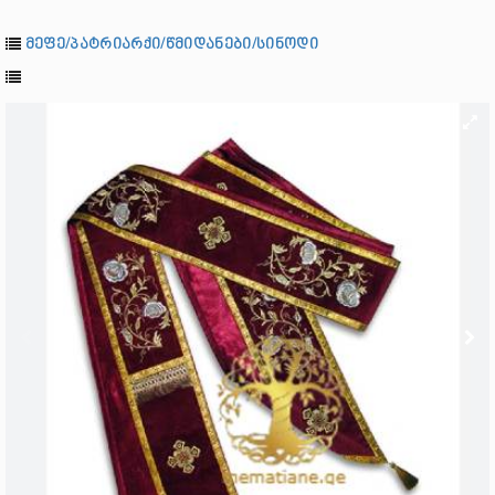
მეფე/პატრიარქი/წმიდანები/სინოდი