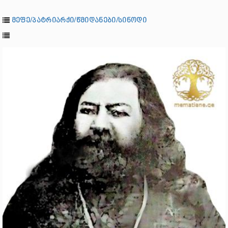
მეფე/პატრიარქი/წმიდანები/სინოდი