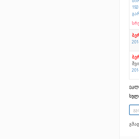
ბი
19
გა
სრ
ბე
20
ბე
შვ
20
ეკლ
სულ
გმა