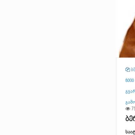
ბმ
8000
გვა
გამ
ბე
საი