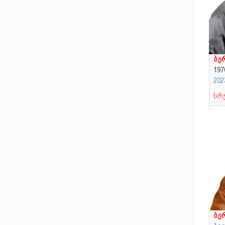
ბე
19
202
სრ
ბე