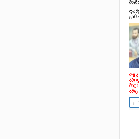
მოზ
დამ
გამ
თუ 
არ 
მიუ
არც 