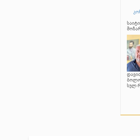
კო
საიტი
მოზარ
დავით
ბოლო 
სულ 