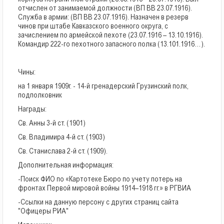
отчислен от занимаемой должности (ВП ВВ 23.07.1916).
Служба в армии: (ВП ВВ 23.07.1916). Назначен в резерв
чинов при штабе Кавказского военного округа, с
зачислением по армейской пехоте (23.07.1916 – 13.10.1916).
Командир 222-го пехотного запасного полка (13.101.1916…).
Чины:
на 1 января 1909г. - 14-й гренадерский Грузинский полк,
подполковник
Награды:
Св. Анны 3-й ст. (1901)
Св. Владимира 4-й ст. (1903)
Св. Станислава 2-й ст. (1909).
Дополнительная информация:
-Поиск ФИО по «Картотеке Бюро по учету потерь на
фронтах Первой мировой войны 1914–1918 гг.» в РГВИА
-Ссылки на данную персону с других страниц сайта
"Офицеры РИА"