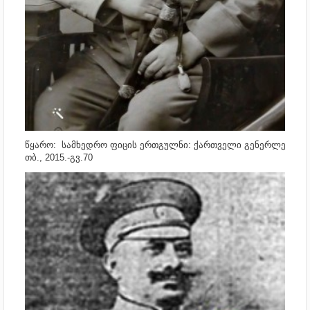
წყარო
:
სამხედრო
ფიცის
ერთგულნი
:
ქართველი
გენერლები
.-
თბ
., 2015.-
გვ
.70