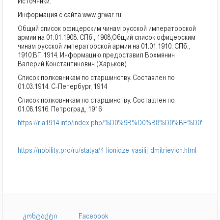
Источники:
Информация с сайта www.grwar.ru
Общий список офицерским чинам русской императорской
армии на 01.01.1908. СПб., 1908;Общий список офицерским
чинам русской императорской армии на 01.01.1910. СПб.,
1910;ВП 1914. Информацию предоставил Вохмянин
Валерий Константинович (Харьков)
Список полковникам по старшинству. Составлен по
01.03.1914. С-Петербург, 1914
Список полковникам по старшинству. Составлен по
01.08.1916. Петроград, 1916
https://ria1914.info/index.php/%D0%9B%D0%B8%D0%
https://nobility.pro/ru/statya/4-lionidze-vasilij-dmitrievich.html
კონტაქტი
Facebook