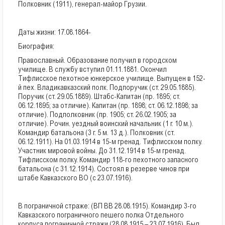
Полковник (1911), генерал-майор Грузии.
Даты жизни: 17.08.1864-
Биография:
Православный. Образование получил в городском
училище. В службу вступил 01.11.1881. Окончил
Тифлисское пехотное юнкерское училище. Выпущен в 152-
й пех. Владикавказский полк. Подпоручик (ст. 29.05.1885).
Поручик (ст. 29.05.1889). Штабс-Капитан (пр. 1895; ст.
06.12.1895; за отличие). Капитан (пр. 1898; ст. 06.12.1898; за
отличие). Подполковник (пр. 1905; ст. 26.02.1905; за
отличие). Рочин. уездный воинский начальник (1 г. 10 м.).
Командир батальона (3 г. 5 м. 13 д.). Полковник (ст.
06.12.1911). На 01.03.1914 в 15-м гренад. Тифлисском полку.
Участник мировой войны. До 31.12.1914 в 15-м гренад.
Тифлисском полку. Командир 118-го пехотного запасного
батальона (с 31.12.1914). Состоял в резерве чинов при
штабе Кавказского ВО (с 23.07.1916).
В пограничной страже: (ВП ВВ 28.08.1915). Командир 3-го
Кавказского пограничного пешего полка Отдельного
корпуса пограничной стражи (28.08.1915 – 23.07.1916). Был