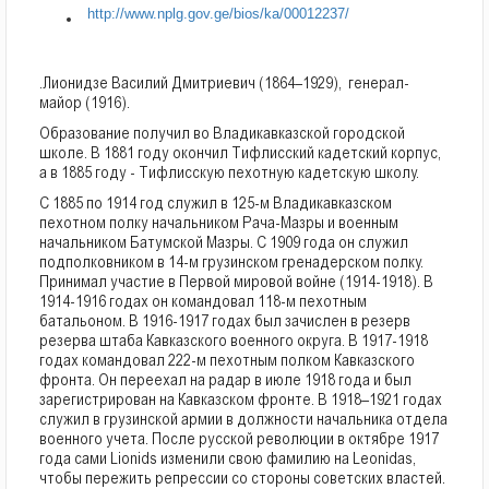
http://www.nplg.gov.ge/bios/ka/00012237/
.Лионидзе Василий Дмитриевич (1864–1929), генерал-
майор (1916).
Образование получил во Владикавказской городской
школе. В 1881 году окончил Тифлисский кадетский корпус,
а в 1885 году - Тифлисскую пехотную кадетскую школу.
С 1885 по 1914 год служил в 125-м Владикавказском
пехотном полку начальником Рача-Мазры и военным
начальником Батумской Мазры. С 1909 года он служил
подполковником в 14-м грузинском гренадерском полку.
Принимал участие в Первой мировой войне (1914-1918). В
1914-1916 годах он командовал 118-м пехотным
батальоном. В 1916-1917 годах был зачислен в резерв
резерва штаба Кавказского военного округа. В 1917-1918
годах командовал 222-м пехотным полком Кавказского
фронта. Он переехал на радар в июле 1918 года и был
зарегистрирован на Кавказском фронте. В 1918–1921 годах
служил в грузинской армии в должности начальника отдела
военного учета. После русской революции в октябре 1917
года сами Lionids изменили свою фамилию на Leonidas,
чтобы пережить репрессии со стороны советских властей.