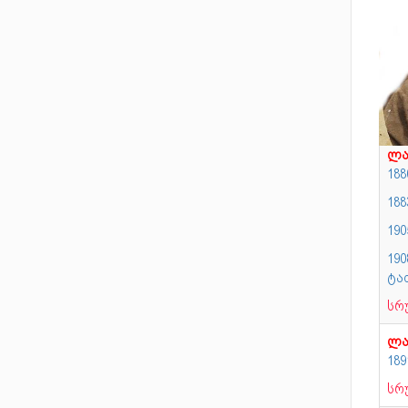
ლა
18
18
19
19
ტა
სრ
ლა
18
სრ