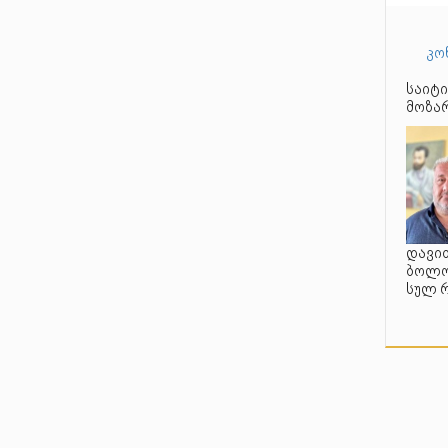
კო
საიტი
მოზარ
დავით
ბოლო 
სულ 