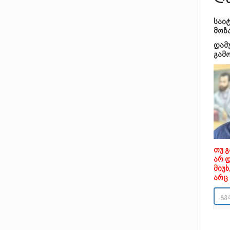
ლა
საი
მოზ
დამ
გამ
თუ 
არ 
მიუ
არც 