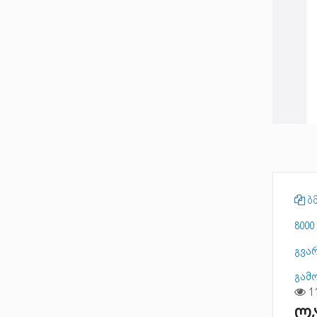
ბმ
8000
გვა
გამ