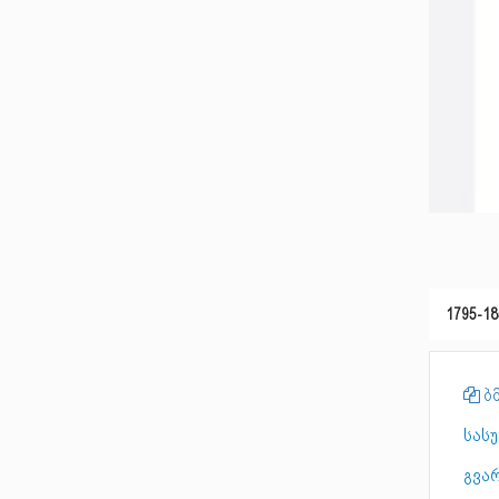
1795-18
ბმ
სას
გვარ