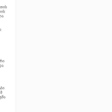
ეთის
რის
ლა.
ს
ერი
ა.
ები
ამ
ფმა