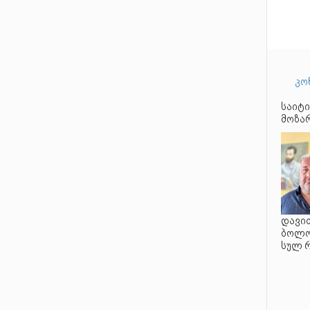
კო
საიტი
მოზარ
დავით
ბოლო 
სულ 