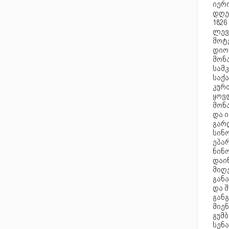
იერო
დღე
182
ლევშ
მოტე
დიო
მონ
სამ
საქ
კურთ
ყოვ
მონა
და ი
გარ
სინ
ეპა
ნინ
დაი
მიღე
გან
და 
განგ
მიენ
გუმ
სენა