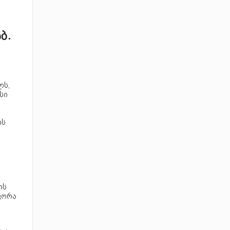
ბ.
ლს,
სი
ის
ის
ფორა