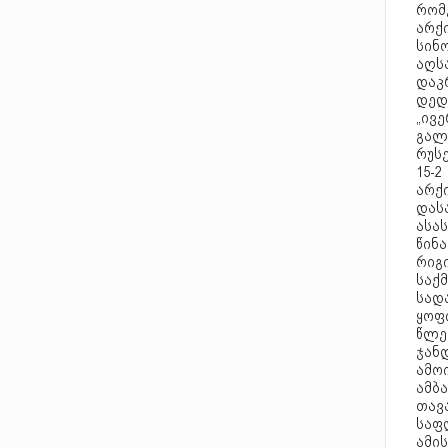
რომე
არქ
სინ
აღსა
დაკ
დედ
„ივე
გალ
რუს
15-2
არქი
დას
ასა
წინ
რიგ
საქმ
სად
ყოფ
წლე
ჯან
ამოი
ამბა
თავა
საფ
ამის