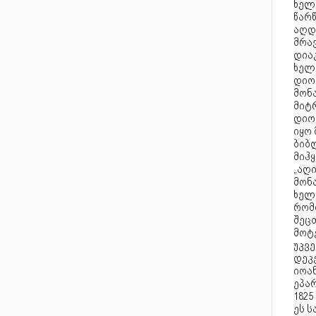
ხელნ
წარ
აღდგ
მრა
დიაკ
ხელნ
დიონ
მონა
მიტ
დიო
იყო 
ბიბლ
მიჰყ
„აღი
მონა
ხელ
რომ
შეც
მოტე
უკვე
დეკ
იოა
ეპა
1825
ეს 