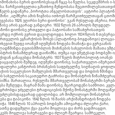
მონახისა ბერის დიონოსესაგან ჩყკე-სა წელსა, სეკდემბრის ი-
სა. წარმკითხველთა ვჰსთხოვ შენდობასა შეცთომილებათათვის
6 წელს გადაწერა „ბოროტთა ანგელოსთათვის“, ავტორი პლატონ
ინი: „აღმწერი ამის წიგნისა ითხოვს წარმკითხუელთაგან ცთომ
ვებასა 1826, უღირსი ბერი დიონოსი“. უკან რუსულად აწერია, რო
ნისე არის გვარად ჯანდიერი. 1832 წლის 26 აპრილს მლვდელ-
აზონი დიონისე ერთგული და პატიოსანი სამსახურისათვის
კერდე ოქროს ჯვრით დაჯილდოვდა, ხოლო 1834 წლის 8 თებერვ
ართველოს ეგზარქოსის მოსეს (პლატონოვ-ბოგდანოვი) ლოცვა
ხევით მეუფე იოანემ იღუმენის წოდება მიანიჭა და გურჯაანის
ლადწმინდა ღვთისმშობლის მიძინების სახელობის მამათა უშტ
სტრის წინამძღვრად დაინიშნა, თუმცა იგი უმეტესად ბოდბეში ი
ქიდან განაგებდა მონასტერს. 1837 წელს მიტროპოლიტ იოანეს
დაცვალების შემდეგ, იღუმენი დიონისე, საქართველო-იმერეთი
ოდალური კანტორის ბრძანების საფუძველზე, სიღნაღის ყოფილ
რქიის საეკლესიო მამულების მმართველად და ბოდბის წმინდა
ოს სახელობის საკათედრო ტაძრისა და მონასტრის წინამძღვრა
ნიშნა. მართალია, რუსულმა მმართველობამ მონასტერში ბერებ
ბა შეზღუდა, მაგრამ მამა დიონისე, მცირეოდენი საძმოთი, კვლ
აგრძობდა უძველესი ტრადიციების მქონე მონასტერში მოღვაწე
შეძლებისდაგვარად ცდილობდა, არ მოშლილიყო მონასტრის
ება და ტიპიკონი. 1842 წლის 16 მაისს არქიმანდრიტის წოდება
იჭა. 1848 წლის 10 აპრილს ბოდბეში ამოვარდა ძლიერი ქარი,
ბათზე დადგმული ქვა-ჯვარი მოგლიჯა და ძირს გადმოაგდო,
კებს მოგლიჯა სახურავები და ძლიერ შეარყია. სამრეკლო,