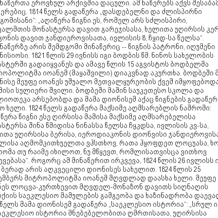
აწერთა ეროვნულ არქივშია დაცული. ამ ნაწერებს აქვს შესაბა
წერებიც. 1814 წელს გადაწერა „დასდებელნი და ძლისპირნი
ომისანი“: „აღიწერა წიგნი ეს, რომელ არს სძლისპირი,
ვალმთის მონასტერსა დავით გარეჯისასა, ხელითა უღირსის კე
ონის დავით ჯანდიეროვისათა, ივლისის 8, ჩყიდ-სა წელსა“.
აწერზე არის შემდგომი მინაწერიც -- წიგნის პატრონი, იღუმენი
ისიოსი. 1821 წლის 29 ივნისს იგი ბოდბის წმ. ნინოს სახელობის
სტერში გადაიყვანეს და ამავე წლის 15 აგვისტოს ბოდბელმა
როპოლიტმა იოანემ (მაყაშვილი) დიაკვნად აკურთხა. ბოდბეში 
ნისე მეუფე იოანეს უშუალო მეთვალყურეობის ქვეშ იმყოფებოდ
მისი სულიერი შვილი. ბოდბეში მაშინ საუკეთესო სკოლა და
იოთეკა არსებობდა და მამა დიონისემ აქაც წიგნების გადაწერ
ო ხელი. 1824 წელს გადაწერა მაქსიმე აღმსარებლის ნაშრომი:
წერა წიგნი ესე ღირსისა მამისა მაქსიმე აღმსარებელისა
სტერსა შინა წმიდისა ნინასსა წელსა ჩყკდსა, ივლისის კვ-სა,
ითა უღირსისა ბერისა, იეროდიაკონის დიონვისი ჯანდიეროვის
ლისა აღმომკითხუელთა ვჰსთხოვ, რათა ჰყოფდეთ ლოცუასა, 
თომა თუ რაიმე იხილოთ, ნუ მწყევთ, რომლისათვისცა ვითხოვ
ვებასა“. როგორც ამ მინაწერით ირკვევა, 1824 წლის 26 ივლისს 
 ბერად არის აღკვეცილი დიონისეს სახელით. 1824 წლის 25
ემბერს მიტროპოლიტმა იოანემ მღვდლად დაასხა ხელი. მეუფე
ნეს ლოცვა-კურთხევით მღვდელ-მონაზონ დავითს სიღნაღის
რქიის საეკლესიო მამულების გამგეობა და ხაზინადრობა დაევა
 წელს მამა დიონისემ გადაწერა „საეკლესიო ისტორია“: „სრულ ი
საეკლესიო ისტორია მნებებელობითა ღმრთისათა, უღირსისა