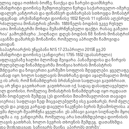
ლიც იდგა ოთხხის ბოძზე, წაიქცა და ზარები დაიმსხვრა.
იმანდრიტი დიონისე შეშფოთებული წერდა საქართველო-იმერ
ოდალურ კანტორას და ფინანსურ დახმარებას სთხოვდა მონასტ
დგენად. არქიმანდრიტი დიონისე 1852 წლის 11 ივნისს აღესრუ
რძალულია მონასტრის ეზოში. 1889 წელს ბოდბის უკვე რუსულ
ათა მონასტერში მოხდა შემაძრწუნებელი ფაქტი, რასაც გაზეთი
რია“ გამოეხმაურა: „სიღნაღი: დღეს ბოდბის წმ. ნინოს მონასტრი
ავანში დამარხეს მონაზონი, რომელიც აპრილში ჩამოვიდა
ეთიდან.
 საპატრიარქოს უწყებანი N15 17-23აპრილი 2015წ გვ.20
მანდრიტი დიონისე (ჯანდიერი) 1795-1852 (დასასრული)
აფლავებაზე ხალხი ბლომად შეიყარა. პანაშვიდისა და წირვის
სრულებლად წინამძღვარმა მოიწვია ხირსის მონასტრის
ამძღვარი და ზოგიერთი გარშემო სოფლის მღვდლები. ყველაფ
იანად იყო, ხოლო საფლავის მოთხრაზე დიდი აყალმაყალი მოხდ
ე ის არის, რომ წინამძღვრის ბრძანებით საფლავი გაუთხრიათ,
აც არ უნდა გაეთხარათ: გაუთხრიათ იქ, სადაც დასაფლავებული
ილ დიონისი, რომელიც მონასტრის წინამძღვრად იყო ოცდაათ
ბში ბოდბელის შემდეგ (ეს დიონისი შთამომავლობით თავადი
დიერია). საფლავი ზედ მიცვალებულზე ისე გათხარეს, რომ ძვლ
ღეს და კიდევ კარგად დაცული ნაკუწები ბერის შესამოსლისა. 
ვმა ძლიერ შეაძრწუნა ყველანი. ეს ამბავი გაიგო სიღნაღში მყო
დმა ა. ივ. ჯანდიერმა, რომელიც არა სთანხმდებოდა დიონისის
ლავის გათხრას, ხოლო ბევრის თხოვნის შემდეგ, დათანხმდა.
და მიუხედავად, საჩივარს მაინც აპირობს თურმე“.