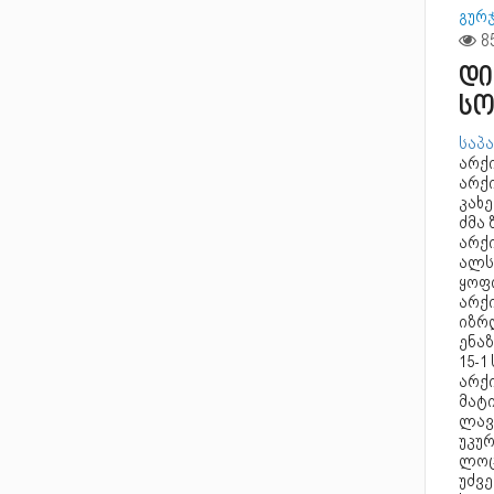
გურ
დი
სო
საპა
არქი
არქი
კახე
ძმა 
არქ
ალს
ყოფ
არქ
იზრ
ენაზ
15-1
არქი
მატი
ლავ
უკუ
ლოც
უძვ