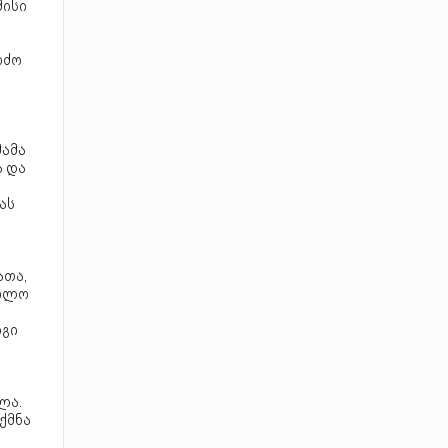
მისი
რძო
მამა
ა და
ას
ათა,
ხოლო
იგი
ლა.
ქმნა