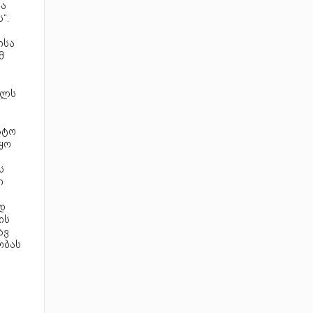
სა
“.
ისა
მ
ალს
-
ატო
ყო
ს
ი
დ
ის
ავ
ობას