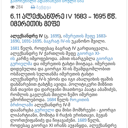
გამოჩენილი ადამიანები სრული სია
284
ბეჭდვა
6.11 ალექსანდრე IV 1683 - 1695 წწ.
იმერეთის მეფე
ალექსანდრე IV
(გ.
1695
),
იმერეთის
მეფე
1683
-
1690
,
1691
-
1695
.
ბაგრატ IV-ის
უკანონო შვილი.
1681
წელს, როდესაც ბაგრატ IV გარდაიცვალა,
ალექსანდრე IV ქართლის მეფე
გიორგი XI-
ის
კარზე იმყოფებოდა. ამით ისარგებლა
გიორგი
გურიელმა
და იმერეთის ტახტი მიიტაცა. იმერეთის
დიდებულთა და გიორგი XI-ის შუამდგომლობით
ოსმალეთის სულთანმა იმერეთის ტახტი
ალექსანდრე IV-ს უბოძა და იგი ახალციხის ფაშის
დახმარებით ტახტზე ავიდა. პოლიტიკური მიზნით
მან თავისი და დარეჯანი მიათხოვა პაატა აბაშიძეს,
რომლის გავლენას მთელი ზემო იმერეთი
ემორჩილებოდა.
1684
წელს
როკითის
ბრძოლაში
ალექსანდრე IV-მ
დაამარცხა
გურიელი
და მისი მომხრეები - გიორგი
ლიპარტიანი, შოშიტა II რაჭის ერისთავი, ბეჟან
ლორთქიფანიძე და ჩიჯავაძენი.
1689
წელს,
როდესაც გიორგი XI ირანს აუჯანყდა, ალექსანდრე