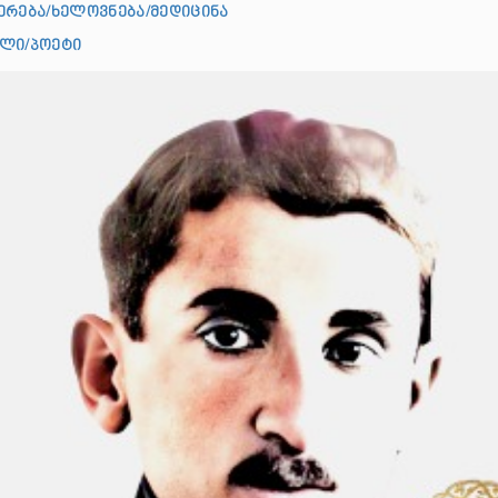
ერება/ხელოვნება/მედიცინა
ალი/პოეტი