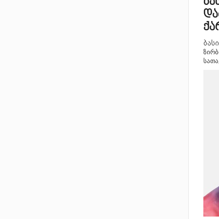
ბა
და
ქ
ბას
ზირბ
სათა