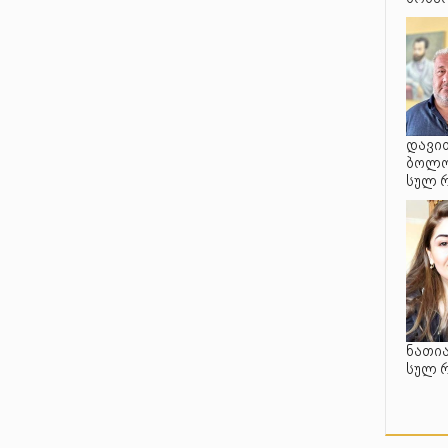
დავით
ბოლო 
სულ 
ნათია
სულ 