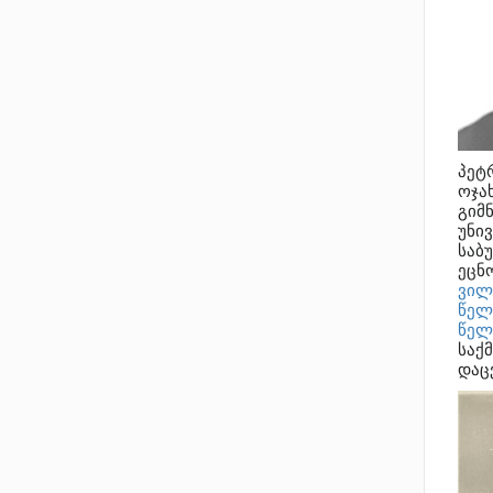
პეტ
ოჯა
გიმნ
უნი
საბ
ეცნ
ვილ
წელ
წელ
საქ
დაც