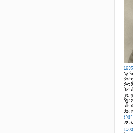
1885
აგრ
პირ
რო
მოს
ელემ
წყა
სწო
მიი
ჯავ
ფიგ
190