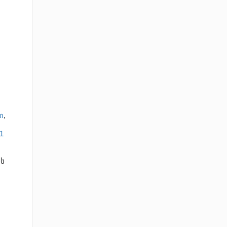
ი
,
1
ს