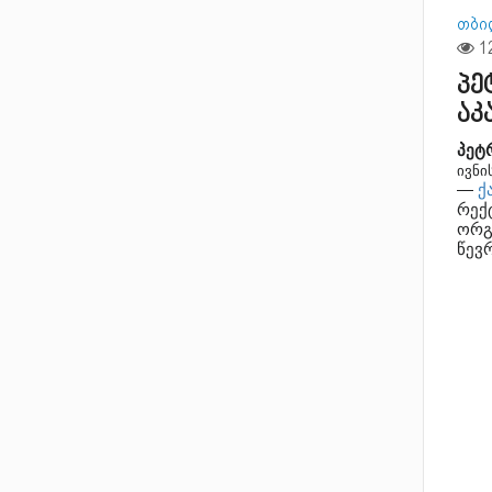
თბი
პე
აკ
პეტ
ივნი
—
ქ
რექ
ორგ
წევ