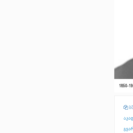
1850-19
ბმ
აკა
გვა