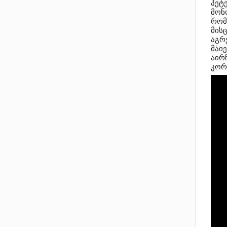
პეტ
მონო
რო
მის
აგრ
მაიე
აირ
კორ