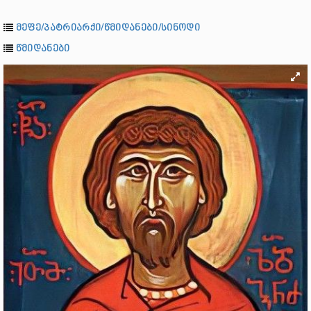
მეფე/პატრიარქი/წმიდანები/სინოდი
წმიდანები