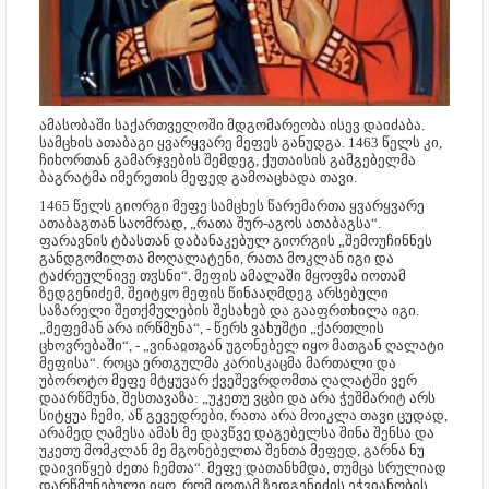
ამასობაში საქართველოში მდგომარეობა ისევ დაიძაბა.
სამცხის ათაბაგი ყვარყვარე მეფეს განუდგა. 1463 წელს კი,
ჩიხორთან გამარჯვების შემდეგ, ქუთაისის გამგებელმა
ბაგრატმა იმერეთის მეფედ გამოაცხადა თავი.
1465 წელს გიორგი მეფე სამცხეს წარემართა ყვარყვარე
ათაბაგთან საომრად, „რათა შურ-აგოს ათაბაგსა“.
ფარავნის ტბასთან დაბანაკებულ გიორგის „შემოუჩინნეს
განდგომილთა მოღალატენი, რათა მოკლან იგი და
ტაძრეულნივე თჳსნი“. მეფის ამალაში მყოფმა იოთამ
ზედგენიძემ, შეიტყო მეფის წინააღმდეგ არსებული
საზარელი შეთქმულების შესახებ და გააფრთხილა იგი.
„მეფემან არა ირწმუნა“, - წერს ვახუშტი „ქართლის
ცხოვრებაში“, - „ვინაჲთგან უგონებელ იყო მათგან ღალატი
მეფისა“. როცა ერთგულმა კარისკაცმა მართალი და
უბოროტო მეფე მტყუვარ ქვეშევრდომთა ღალატში ვერ
დაარწმუნა, შესთავაზა: „უკეთუ ვცბი და არა ჭეშმარიტ არს
სიტყუა ჩემი, აწ გევედრები, რათა არა მოიკლა თავი ცუდად,
არამედ ღამესა ამას მე დავწვე დაგებელსა შინა შენსა და
უკეთუ მომკლან მე მგონებელთა შენთა მეფედ, გარნა ნუ
დაივიწყებ ძეთა ჩემთა“. მეფე დათანხმდა, თუმცა სრულიად
დარწმუნებული იყო, რომ იოთამ ზედგენიძის ეჭვიანობის