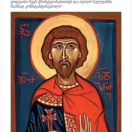
ცოდვათა ჩუენ ქრისტეიანეთათჳს და აღიღო სულტანმა
მაჰმად კონსტანტინეპოლი“.