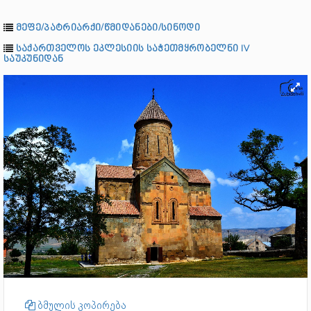
მეფე/პატრიარქი/წმიდანები/სინოდი
საქართველოს ეკლესიის საჭეთმყრობელნი IV
საუკუნიდან
ბმულის კოპირება