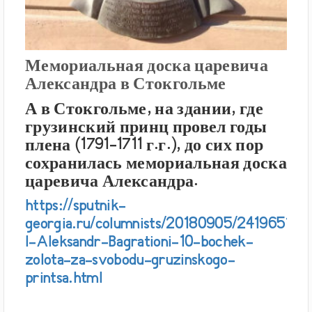
Мемориальная доска царевича
Александра в Стокгольме
А в Стокгольме, на здании, где
грузинский принц провел годы
плена (1791-1711 г.г.), до сих пор
сохранилась мемориальная доска
царевича Александра.
https://sputnik-
georgia.ru/columnists/20180905/241965158
I-Aleksandr-Bagrationi-10-bochek-
zolota-za-svobodu-gruzinskogo-
printsa.html