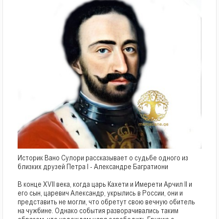
Историк Вано Сулори рассказывает о судьбе одного из
близких друзей Петра I - Александре Багратиони
В конце XVII века, когда царь Кахети и Имерети Арчил II и
его сын, царевич Александр, укрылись в России, они и
представить не могли, что обретут свою вечную обитель
на чужбине. Однако события разворачивались таким