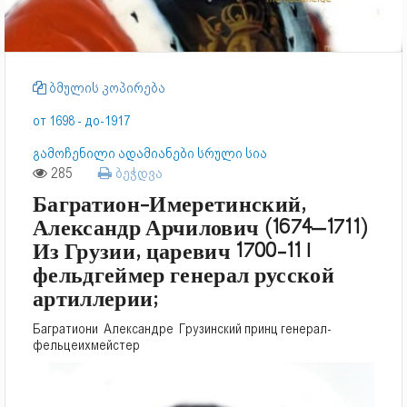
ბმულის კოპირება
от 1698 - до-1917
გამოჩენილი ადამიანები სრული სია
285
ბეჭდვა
Багратион-Имеретинский,
Александр Арчилович (1674–1711)
Из Грузии, царевич 1700-11 I
фельдгеймер генерал русской
артиллерии;
Багратиони Александре Грузинский принц генерал-
фельцеихмейстер