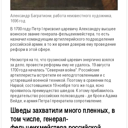
Александр Багратиони, работа неизвестного художника,
1696 год
В 1700 году Петр I присвоил царевичу Александру высшее
воинское звание генерала-фельцеихмейстера, то есть
назначил командующим артиллерийского подразделения
российской армии, в то же время доверив ему проведение
реформ в этой сфере.
Несмотря на то, что грузинский царевич энергично взялся
за дело, провести реформы ему не удалось. 19 августа
1700 года началась "Северная война". Российские
артиллеристы встретили ее неподготовленными и с
устаревшей военной техникой. Поэтому в сражении под
Нарвой, состоявшемся 19 ноября того же года, ясно
проявилось преимущество шведов. К этому прибавилось
предательство российских полководцев - де Кроя и Адама
Вейде, и армия Петра I прекратила сопротивление.
Шведы захватили много пленных, в 
том числе, генерал-
фельцеихмейстера российской 