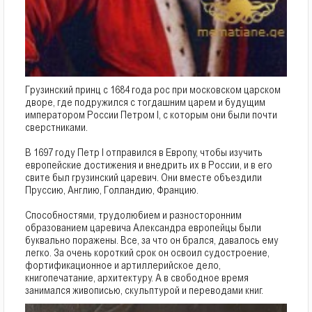
Грузинский принц с 1684 года рос при московском царском
дворе, где подружился с тогдашним царем и будущим
императором России Петром I, с которым они были почти
сверстниками.
В 1697 году Петр I отправился в Европу, чтобы изучить
европейские достижения и внедрить их в России, и в его
свите был грузинский царевич. Они вместе объездили
Пруссию, Англию, Голландию, Францию.
Способностями, трудолюбием и разносторонним
образованием царевича Александра европейцы были
буквально поражены. Все, за что он брался, давалось ему
легко. За очень короткий срок он освоил судостроение,
фортификационное и артиллерийское дело,
книгопечатание, архитектуру. А в свободное время
занимался живописью, скульптурой и переводами книг.