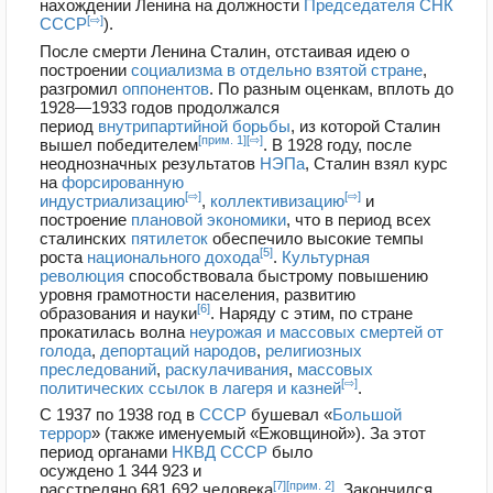
нахождении Ленина на должности
Председателя СНК
[⇨]
СССР
).
После смерти Ленина Сталин, отстаивая идею о
построении
социализма в отдельно взятой стране
,
разгромил
оппонентов
. По разным оценкам, вплоть до
1928—1933 годов продолжался
период
внутрипартийной борьбы
, из которой Сталин
[прим. 1]
[⇨]
вышел победителем
. В 1928 году, после
неоднозначных результатов
НЭПа
, Сталин взял курс
на
форсированную
[⇨]
[⇨]
индустриализацию
,
коллективизацию
и
построение
плановой экономики
, что в период всех
сталинских
пятилеток
обеспечило высокие темпы
[5]
роста
национального дохода
.
Культурная
революция
способствовала быстрому повышению
уровня грамотности населения, развитию
[6]
образования и науки
. Наряду с этим, по стране
прокатилась волна
неурожая и массовых смертей от
голода
,
депортаций народов
,
религиозных
преследований
,
раскулачивания
,
массовых
[⇨]
политических ссылок в лагеря и казней
.
С 1937 по 1938 год в
СССР
бушевал «
Большой
террор
» (также именуемый «Ежовщиной»). За этот
период органами
НКВД СССР
было
осуждено
1 344 923
и
[7]
[прим. 2]
расстреляно
681 692
человека
. Закончился