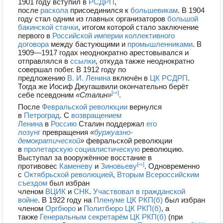
1901 году вступил в
РСДРП
,
после
раскола
присоединился к
большевикам
. В 1904
году стал одним из главных организаторов
большой
бакинской стачки
, итогом которой стало заключение
первого в
Российской империи
коллективного
договора
между бастующими и
промышленниками
. В
1909—1917 годах неоднократно арестовывался и
отправлялся в
ссылки
, откуда также неоднократно
совершал побег. В 1912 году по
предложению
В. И. Ленина
включён в
ЦК РСДРП
.
Тогда же Иосиф Джугашвили окончательно берёт
[⇨]
себе псевдоним
«Сталин»
.
После
Февральской революции
вернулся
в
Петроград
. С
возвращением
Ленина
в
Россию
Сталин поддержал
его
лозунг
превращения
«
буржуазно-
демократической
»
февральской революции
в
пролетарскую
социалистическую
революцию.
Выступал за вооружённое восстание в
[⇨]
противовес
Каменеву
и
Зиновьеву
. Одновременно
с
Октябрьской революцией
,
Вторым Всероссийским
съездом
был избран
членом
ВЦИК
и
СНК
.
Участвовал в гражданской
войне
. В 1922 году на
Пленуме ЦК РКП(б)
был избран
членом
Оргбюро
и
Политбюро ЦК РКП(б)
, а
также
Генеральным секретарём ЦК РКП(б)
(при