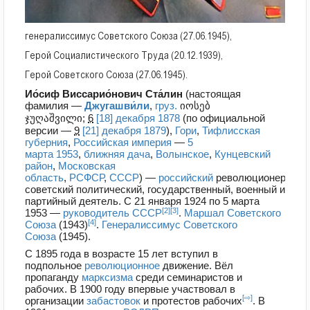
генералиссимус Советского Союза (27.06.1945),
Герой Социалистического Труда (20.12.1939),
Герой Советского Союза (27.06.1945).
Ио́сиф Виссарио́нович Ста́лин
(настоящая
фамилия —
Джугашви́ли
,
груз.
იოსებ
ჯუღაშვილი
;
6
[18] декабря
1878
(по официальной
версии —
9
[21] декабря
1879
),
Гори
,
Тифлисская
губерния
,
Российская империя
—
5
марта
1953
,
ближняя дача
,
Волынское
,
Кунцевский
район
,
Московская
область
,
РСФСР
,
СССР
) —
российский
революционер,
советский политический, государственный, военный и
партийный деятель. С 21 января 1924 по 5 марта
[2]
[3]
1953 —
руководитель
СССР
.
Маршал Советского
[4]
Союза
(1943)
.
Генералиссимус Советского
Союза
(1945).
С 1895 года в возрасте 15 лет вступил в
подпольное
революционное
движение. Вёл
пропаганду
марксизма
среди семинаристов и
рабочих. В 1900 году впервые участвовал в
[⇨]
организации
забастовок
и протестов рабочих
. В