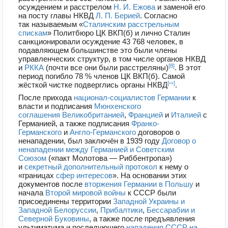
осуждением и расстрелом
Н. И. Ежова
и заменой его
на посту главы НКВД
Л. П. Берией
. Согласно
так называемым «
Сталинским расстрельным
спискам
» Политбюро ЦК ВКП(б) и лично Сталин
санкционировали осуждение
43 768
человек, в
подавляющем большинстве это были члены
управленческих структур, в том числе органов НКВД
[8]
и
РККА
(почти все они были расстреляны)
. В этот
период погибло 78 % членов ЦК ВКП(б). Самой
[⇨]
жёсткой чистке подверглись органы НКВД
.
После прихода
национал-социалистов
Германии
к
власти и подписания
Мюнхенского
соглашения
Великобританией
,
Францией
и
Италией
с
Германией, а также подписания
Франко-
Германского
и
Англо-Германского
договоров о
ненападении, был заключён в 1939 году
Договор о
ненападении между Германией и Советским
Союзом
(«пакт Молотова — Риббентропа»)
и
секретный дополнительный протокол
к нему о
«границах
сфер интересов
». На основании этих
документов после
вторжения Германии в Польшу
и
начала
Второй мировой войны
к СССР были
присоединены территории
Западной Украины и
Западной Белоруссии
,
Прибалтики
,
Бессарабии и
Северной Буковины
, а также после предъявления
ультиматума и последующего
нападения СССР на