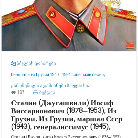
ბმულის კოპირება
Генералы из Грузии 1940 - 1991 советский период
გამოჩენილი ადამიანები სრული სია
197
ბეჭდვა
Сталин (Джугашвили) Иосиф
Виссарионович (1878–1953), Из
Грузии, Из Грузии, маршал Ссср
(1943), генералиссимус (1945),
Сталин (Джугашвили) Иосиф Виссарионович
(1878–1953),