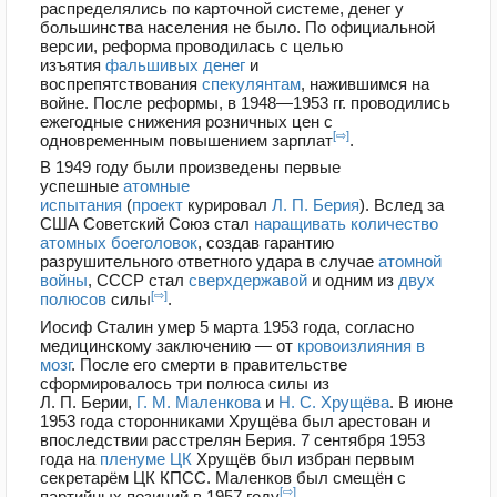
распределялись по карточной системе, денег у
большинства населения не было. По официальной
версии, реформа проводилась с целью
изъятия
фальшивых денег
и
воспрепятствования
спекулянтам
, нажившимся на
войне. После реформы, в 1948—1953 гг. проводились
ежегодные снижения розничных цен с
[⇨]
одновременным повышением зарплат
.
В 1949 году были произведены первые
успешные
атомные
испытания
(
проект
курировал
Л. П. Берия
). Вслед за
США Советский Союз стал
наращивать количество
атомных боеголовок
, создав гарантию
разрушительного ответного удара в случае
атомной
войны
, СССР стал
сверхдержавой
и одним из
двух
[⇨]
полюсов
силы
.
Иосиф Сталин умер 5 марта 1953 года, согласно
медицинскому заключению — от
кровоизлияния в
мозг
. После его смерти в правительстве
сформировалось три полюса силы из
Л. П. Берии,
Г. М. Маленкова
и
Н. С. Хрущёва
. В июне
1953 года сторонниками Хрущёва был арестован и
впоследствии расстрелян Берия. 7 сентября 1953
года на
пленуме ЦК
Хрущёв был избран первым
секретарём ЦК КПСС. Маленков был смещён с
[⇨]
партийных позиций в 1957 году
.