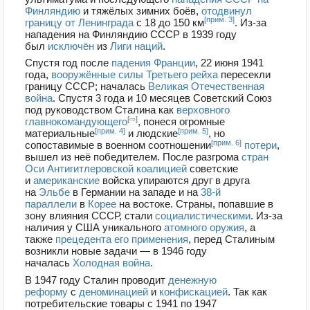
Финляндию
и тяжёлых зимних боёв,
отодвинул
[прим. 3]
границу от Ленинграда
с 18 до 150 км
. Из-за
нападения на Финляндию СССР в 1939 году
был
исключён
из
Лиги наций
.
Спустя год после
падения Франции
, 22 июня 1941
года,
вооружённые силы
Третьего рейха
пересекли
границу СССР; началась
Великая Отечественная
война
. Спустя 3 года и 10 месяцев Советский Союз
под руководством Сталина как
верховного
[⇨]
главнокомандующего
, понеся огромные
[прим. 4]
[прим. 5]
материальные
и людские
, но
[прим. 6]
сопоставимые в военном соотношении
потери
,
вышел из неё победителем. После разгрома
стран
Оси
Антигитлеровской коалицией
советские
и
американские
войска упираются друг в друга
на
Эльбе
в Германии на западе и на
38-й
параллели
в
Корее
на востоке. Страны, попавшие в
зону влияния СССР, стали
социалистическими
. Из-за
наличия у США уникального
атомного оружия
, а
также
прецедента его применения
, перед Сталиным
возникли новые задачи — в 1946 году
началась
Холодная война
.
В 1947 году Сталин проводит
денежную
реформу
с
деноминацией
и
конфискацией
. Так как
потребительские товары с 1941 по 1947