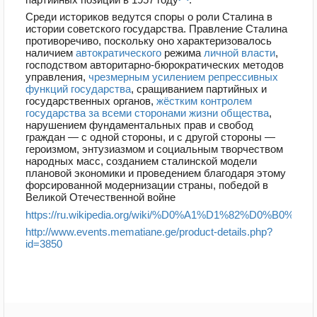
Среди историков ведутся споры о роли Сталина в
истории советского государства. Правление Сталина
противоречиво, поскольку оно характеризовалось
наличием
автократического
режима
личной власти
,
господством авторитарно-бюрократических методов
управления,
чрезмерным усилением репрессивных
функций государства
, сращиванием партийных и
государственных органов,
жёстким контролем
государства за всеми сторонами жизни общества
,
нарушением фундаментальных прав и свобод
граждан — с одной стороны, и с другой стороны —
героизмом, энтузиазмом и социальным творчеством
народных масс, созданием сталинской модели
плановой экономики и проведением благодаря этому
форсированной модернизации страны, победой в
Великой Отечественной войне
https://ru.wikipedia.org/wiki/%D0%A1%D1%82
http://www.events.mematiane.ge/product-details.php?
id=3850