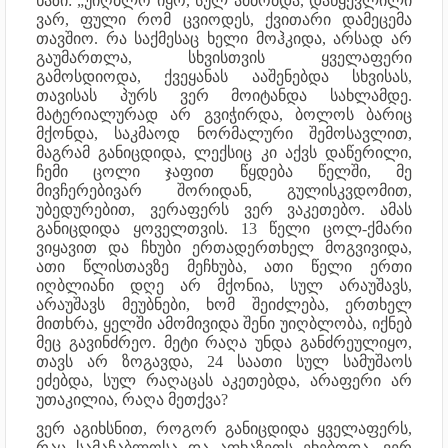
ნაზი: „უიღბლო იყო, სულ ამბობდა, დაწყევლილი
ვარ, ფული რომ ცვიოდეს, ქვითარი დამეცემა
თავშიო. რა საქმესაც ხელი მოჰკიდა, არსად არ
გაუმართლა, სხვისთვის ყველაფერი
გამოსდიოდა, ქვეყანას ააშენებდა სხვისას,
თავისას პურს ვერ მოიტანდა სახლამდე.
მატერიალურად არ გვიჭირდა, ბოლოს ბარიც
მქონდა, საკმაოდ ნორმალური შემოსავლით,
მაგრამ განიცდიდა, ლექსიც კი აქვს დაწერილი,
ჩემი ცოლი ჯაფით წყდება წელში, მე
მივჩერებივარ შორიდან, გულისკვდომით,
უბედურებით, ვერაფერს ვერ ვაკეთებო. ამას
განიცდიდა ყოველთვის. 13 წელი ცოლ-ქმარი
ვიყავით და ჩხუბი ერთადერთხელ მოგვივიდა,
ათი წლისთავზე მეჩხუბა, ათი წელი ერთი
იღბლიანი დღე არ მქონია, სულ არაუშავს,
არაუშავს მეუბნები, ხომ შეიძლება, ერთხელ
მითხრა, ყელში ამომივიდა შენი უიღბლობა, იქნებ
მეც გავინძრეო. მეტი რაღა უნდა განძრეულიყო,
თავს არ ზოგავდა, 24 საათი სულ სამუშაოს
ეძებდა, სულ რაღაცას აკეთებდა, არაფერი არ
უთაკილია, რაღა მეთქვა?
ვერ აგიხსნით, როგორ განიცდიდა ყველაფერს,
რაც სამაჩაბლოსა და აფხაზეთს ეხებოდა. ვერ