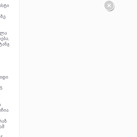
ისტი
ზე.
ელა
ება,
ტანგ
გ
დიდი
5
ი
ჩია.
რაზ
ამ