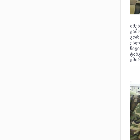
ძმე
გამო
გორ
ქალა
წავი
ტანკ
გმირ