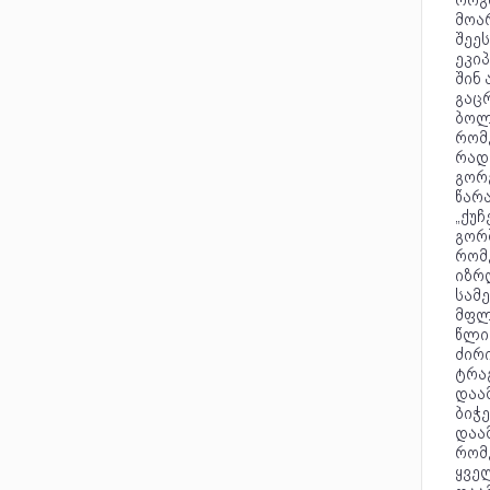
როგო
მოარ
შეეს
ეკიპ
შინ 
გაცრ
ბოლ
რომ
რადგ
გორ
წარა
„ქუჩ
გორშ
რომე
იზრ
სამე
მფლო
წლის
ძირ
ტრა
დაამ
ბიჭე
დაამ
რომე
ყვე