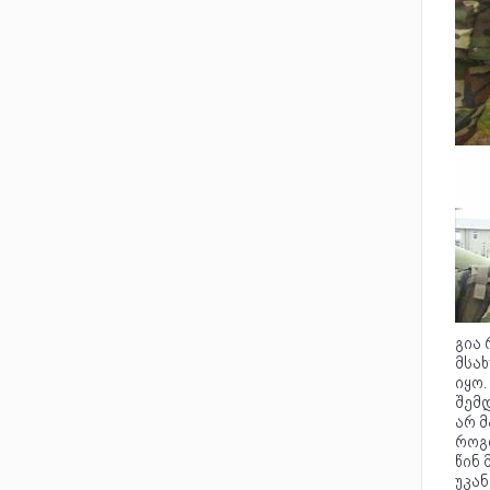
გია
მსა
იყო.
შემდ
არ 
როგ
წინ 
უკან