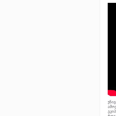
უნი
ამო
ეკიპ