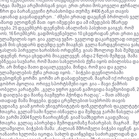
რც მეუბნებიან, ოსეთის თავდაცვის მინისტრმა ბარანკევიჩმა
ტყა. მამუკა არეშიძისგან ვიცი, ერთ-ერთი მოსკოველი ჟურნალ
წრო და ბარანკევიჩი ტრაბახობდა თურმე: #406 ტანკი თავის
აჟიანად გავანადგურეო...“ ძმები ერთად დაეცნენ ბრძოლის ველ
ამაოდ ელოდნენ მათ. იყო იმედები და ამ იმედების მწარედ
უება. 25 დეკემბერს დეენემის ანალიზის პასუხით გაიგეს, რომ
ოს, 16 ნოემბერს, გადმოსვენებული 10 ცხედრიდან ერთ-ერთი გ
ელაშვილის იყო. გია კვლავ უგზო- უკვლოდ დაკარგულად ითვლ
ან მის ცხედარს დღემდე ვერ მიაგნეს. გელა წარდგენილია ვახ
გასლის პირველი ხარისხის ორდენზე. გიას მხოლოდ მას შემდე
დგენენ, როცა ცხედარს მიაკვლევენ, ანდა 2 წლის შემდეგ. მამა:
ებზეცაა საუბარი, რომ მათი სახელობის ქუჩა იყოს თბილისსა და
ი, არ მინდა მათი დაცალკევება, მინდა, რომ გია და გელა
ლაშვილების ქუჩა ერთად იყოს...“ ბიჭები დევნილობაში
დებოდნენ გორში. გორში არ დაბადებულან, მაგრამ იქ ორივეს 
გობრო ჰყოლია. ორივე სპორტსმენი იყო. გია – შავი ქამრის
ბელი კარატეში. „გელა უფრო გვიან გამოვიდა ბავშვობიდან, 2
 დაიღუპა და მაინც ბავშვური ჰქონდა რაღაც“, – მათ ამბავს
ითადად მამა მიყვება, დედა ცრემლებით საუბრობს თავის
გედიაზე. გიამ გორის უნივერსიტეტის ფიზკულტურის ფაკულტეტ
თავრა, გელამ სამი წელი ისწავლა და შემდეგ ჯარში წასვლა არ
ბი ჯარში 2004 წელს ჩაირიცხნენ. გიამ სამხედრო აკადემიაც
თავრა. გელაც აპირებდა შემოდგომაზე ჩაბარებას, მაგრამ... მუ
ლაშვილი, ბიჭების მამა: „ძალიან მშრომელი ბიჭები იყვნენ. გი
ლანაირი ხელობა იცოდა, სახლს დაიწყებდა საძირკვლიდან და