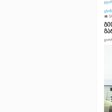
გვა
ცხი
გი
გა
გიო