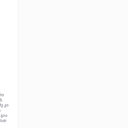
რი
ს
ე კი
.
 გია
მათ