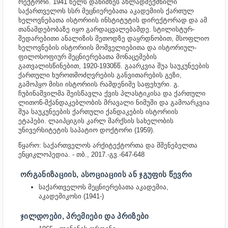
რექტორი. 1941 წელს დანიშნეს ახლადშექმნილი
საქართველოს სსრ მეცნიერებათა აკადემიის ქართულ
ხელოვნებათა ისტორიის ინსტიტუტის დირექტორად და ამ
თანამდებობაზე იყო გარდაცვალებამდე.
სტილისტურ-
შედარებითი ანალიზის მეთოდზე დაყრდნობით, მსოფლიო
ხელოვნების ისტორიის მოშველიებითა და ისტორიულ-
ფილოსოფიურ მეცნიერებათა მონაცემების
გათვალისწინებით, 1920-1930წწ. გაარკვია შუა საუკუნეების
ქართული ხუროთმოძღვრების განვითარების გეზი,
გამოჰყო მისი ისტორიის რამდენიმე საფეხური. გ.
ჩუბინაშვილმა შეისწავლა ქვის პლასტიკისა და ქართული
ლითონ-მქანდაკებლობის მრავალი ნიმუში და გამოარკვია
შუა საუკუნეების ქართული ქანდაკების ისტორიის
ეტაპები.
ლაიპციგის კარლ მარქსის სახელობის
უნივერსიტეტის საპატიო დოქტორი (1959).
წყარო:
საქართველოს არქიტექტორთა და მშენებელთა
ენციკლოპედია. - თბ., 2017.-გვ.-647-648
ᲝᲠᲒᲐᲜᲘᲖᲐᲪᲘᲘᲡ, ᲐᲡᲝᲪᲘᲐᲪᲘᲘᲡ ᲐᲜ ᲯᲒᲣᲤᲘᲡ ᲬᲔᲕᲠᲘ
საქართველოს მეცნიერებათა აკადემია,
აკადემიკოსი (1941-)
ᲯᲘᲚᲓᲝᲔᲑᲘ, ᲞᲠᲔᲛᲘᲔᲑᲘ ᲓᲐ ᲞᲠᲘᲖᲔᲑᲘ