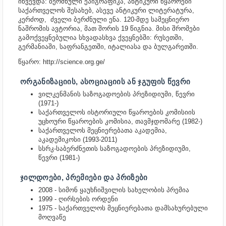
იწვევდა:
ბერძნული ეპიგრაფიკა, ანტიკური წყაროები
საქართველოს შესახებ, ასევე ანტიკური ლიტერატურა,
კერძოდ, ძველი ბერძნული ენა. 120-მდე სამეცნიერო
ნაშრომის ავტორია, მათ შორის 19 წიგნია. მისი შრომები
გამოქვეყნებულია სხვადასხვა ქვეყნებში: რუსეთში,
გერმანიაში, საფრანგეთში, იტალიასა და ბულგარეთში.
წყარო: http://science.org.ge/
ᲝᲠᲒᲐᲜᲘᲖᲐᲪᲘᲘᲡ, ᲐᲡᲝᲪᲘᲐᲪᲘᲘᲡ ᲐᲜ ᲯᲒᲣᲤᲘᲡ ᲬᲔᲕᲠᲘ
ვილკენმანის საზოგადოების პრეზიდიუმი, წევრი
(1971-)
საქართველოს ისტორიული წყაროების კომისიის
უცხოური წყაროების კომისია, თავმჯდომარე (1982-)
საქართველოს მეცნიერებათა აკადემია,
აკადემიკოსი (1993-2011)
სსრკ-საბერძნეთის საზოგადოების პრეზიდიუმი,
წევრი (1981-)
ᲯᲘᲚᲓᲝᲔᲑᲘ, ᲞᲠᲔᲛᲘᲔᲑᲘ ᲓᲐ ᲞᲠᲘᲖᲔᲑᲘ
2008 - სიმონ ყაუხჩიშვილის სახელობის პრემია
1999 - ღირსების ორდენი
1975 - საქართველოს მეცნიერებათა დამსახურებული
მოღვაწე