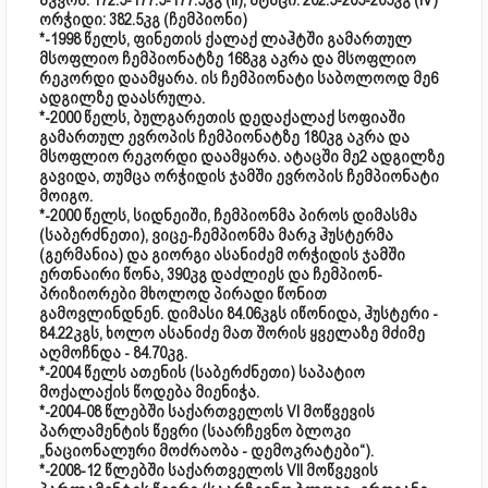
აკვრა: 172.5-177.5-177.5კგ (II); ატაცი: 202.5-205-205კგ (IV)
ორჭიდი: 382.5კგ (ჩემპიონი)
*-1998 წელს, ფინეთის ქალაქ ლაჰტში გამართულ
მსოფლიო ჩემპიონატზე 168კგ აკრა და მსოფლიო
რეკორდი დაამყარა. ის ჩემპიონატი საბოლოოდ მე6
ადგილზე დაასრულა.
*-2000 წელს, ბულგარეთის დედაქალაქ სოფიაში
გამართულ ევროპის ჩემპიონატზე 180კგ აკრა და
მსოფლიო რეკორდი დაამყარა. ატაცში მე2 ადგილზე
გავიდა, თუმცა ორჭიდის ჯამში ევროპის ჩემპიონატი
მოიგო.
*-2000 წელს, სიდნეიში, ჩემპიონმა პიროს დიმასმა
(საბერძნეთი), ვიცე-ჩემპიონმა მარკ ჰუსტერმა
(გერმანია) და გიორგი ასანიძემ ორჭიდის ჯამში
ერთნაირი წონა, 390კგ დაძლიეს და ჩემპიონ-
პრიზიორები მხოლოდ პირადი წონით
გამოვლინდნენ. დიმასი 84.06კგს იწონიდა, ჰუსტერი -
84.22კგს, ხოლო ასანიძე მათ შორის ყველაზე მძიმე
აღმოჩნდა - 84.70კგ.
*-2004 წელს ათენის (საბერძნეთი) საპატიო
მოქალაქის წოდება მიენიჭა.
*-2004-08 წლებში საქართველოს VI მოწვევის
პარლამენტის წევრი (საარჩევნო ბლოკი
„ნაციონალური მოძრაობა - დემოკრატები“).
*-2008-12 წლებში საქართველოს VII მოწვევის