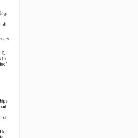
მად
ლის
ruary
10,
d to
ino"
hips
hail
irst
 for
ld