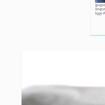
დავით
ბოლო 
სულ 