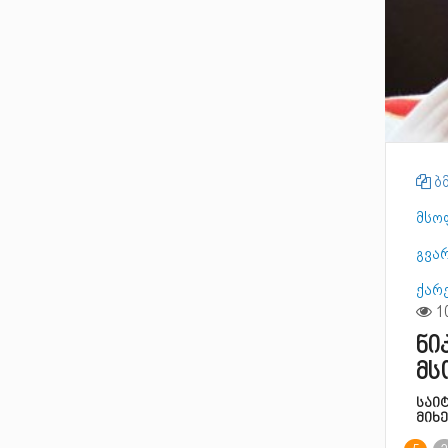
ბმ
მსო
გვა
ქარ
ნი
მს
საი
მიხ