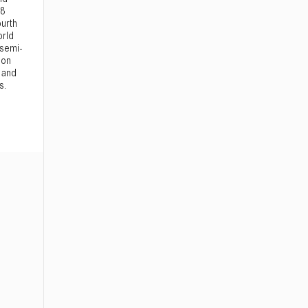
18
ourth
orld
 semi-
pon
y and
s.