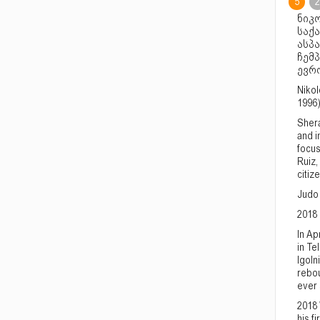
5
2
ნიკო
საქ
ასპა
ჩემპ
ევრ
Niko
1996)
Shera
and i
focus
Ruiz,
citiz
Judo
2018
In Ap
in Te
Igoln
rebou
ever 
2018 
his f