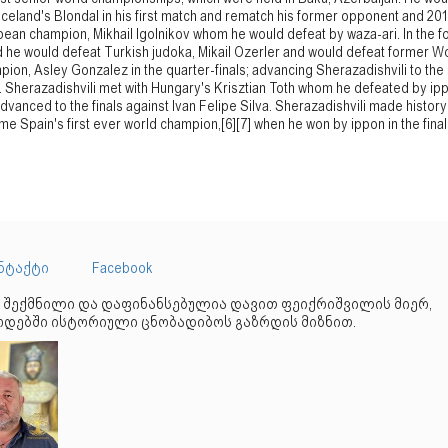
Iceland's Blondal in his first match and rematch his former opponent and 20
ean champion, Mikhail Igolnikov whom he would defeat by waza-ari. In the f
 he would defeat Turkish judoka, Mikail Ozerler and would defeat former W
ion, Asley Gonzalez in the quarter-finals; advancing Sherazadishvili to the
s. Sherazadishvili met with Hungary's Krisztian Toth whom he defeated by ip
dvanced to the finals against Ivan Felipe Silva. Sherazadishvili made histor
e Spain's first ever world champion,[6][7] when he won by ippon in the final
ნტაქტი
Facebook
 შექმნილი და დაფინანსებულია დავით ფეიქრიშვილის მიერ,
დებში ისტორიული ცნობადიბოს გაზრდის მიზნით.