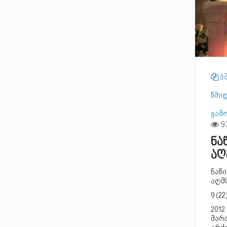
ბმ
წმი
გამ
ნა
აღ
ნაწ
აღმს
9 (2
201
მარ