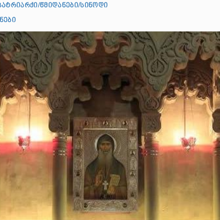
პატრიარქი/წმიდანები/სინოდი
ნები