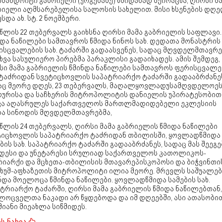
მანდრიტი გაბრიელი (ურგებაძე) წმიდანად შეირაცხა, ღირსი მ
რიელი აღმსარებელისა სალოსის სახელით. მისი ხსენების დღე
სდა ახ. სტ. 2 ნოემბერი.
 წლის 22 თებერვალს გაიხსნა ღირსი მამა გაბრიელის საფლავი.
და ნაწილები სამთავროს წმიდა ნინოს სახ. დედათა მონასტრის
ისცვალების სახ. ტაძარში გადაასვენეს, სადაც მღვდელმთავრე
ხვა სასულიერო პირებმა პარაკლისი გადაიხადეს. ამის შემდეგ,
სი მამა გაბრიელის წმინდა ნაწილები სამთავროს ფერისცვალე
. ტაძრიდან სვეტიცხოვლის საპატრიარქო ტაძარში გადააბრძანე
აც მეორე დღეს, 23 თებერვალს, მაღალყოვლადუსამღვდელოეს
თურისა და საჩხერის მიტროპოლიტის დანიელის უპირატესობით
ვა აღასრულეს საქართველოს მართლმადიდებელი ეკლესიის
და სინოდის მღვდელმთავრებმა,
 წლის 24 თებერვალს, ღირსი მამა გაბრიელის წმიდა ნაწილები
ტიცხოვლის საპატრიარქო ტაძრიდან თბილისში, ყოვლადწმიდა
ბის სახ. საპატრიარქო ტაძარში გადააბრძანეს, სადაც მას შეეგე
იდესი და უნეტარესი სრულიად საქართველოს კათოლიკოს-
რიარქი და მცხეთა-თბილისის მთავარეპისკოპოსი და ბიჭვინთი
ცხუმ-აფხაზეთის მიტროპოლიტი ილია მეორე. მრევლს საშუალებ
ნდა მოელოცა წმინდა ნაწილები. ყოვლადწმიდა სამების სახ.
ატრიარქო ტაძარში, ღირსი მამა გაბრიელის წმიდა ნაწილებთან,
ლოცველთა ნაკადი არ წყდებოდა და იმ დღეებში, ასი ათასობი
იანი მიეახლა სიწმიდეს.
 წლის 1 აპრილიდან, ღირსი მამა გაბრიელის წმინდა ნაწილები