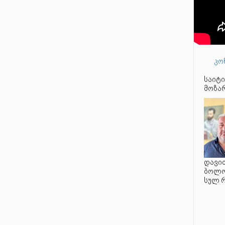
კო
საიტი
მოზარ
დავით
ბოლო 
სულ 