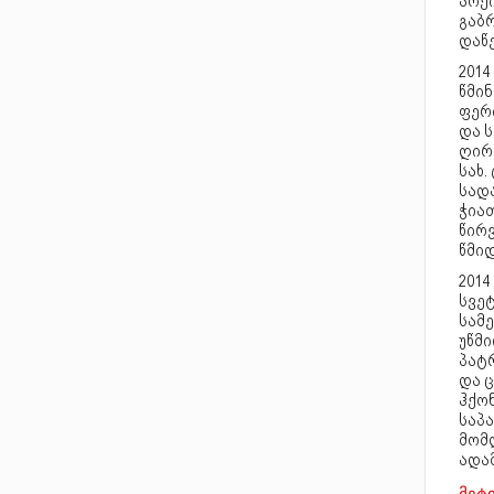
არქი
გაბ
დაწე
2014
წმინ
ფერ
და ს
ღირ
სახ
სად
ჭია
წირ
წმი
2014
სვე
სამე
უწმ
პატ
და 
ჰქო
საპ
მომ
ადამ
2014