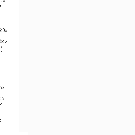
ამა
დ
ბმა
ბის
ს,
ი
,
ბა
სა
ა
თ