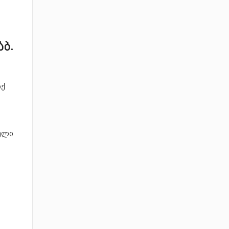
აბ.
იქ
იული