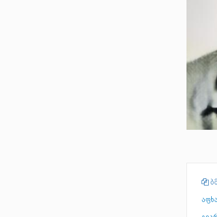
ბმ
აფხ