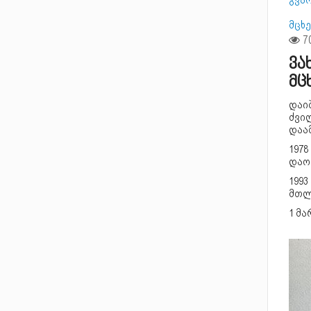
გვა
მცხ
ვა
მც
დაი
ძვი
დაა
197
დაო
199
მთლ
1 მ