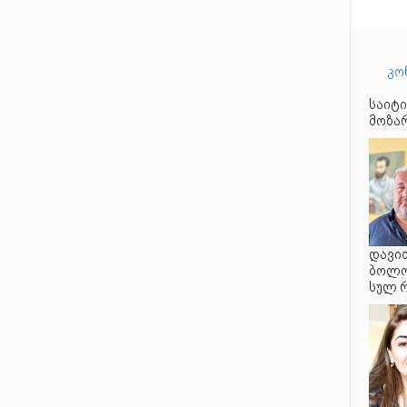
კო
საიტი
მოზარ
დავით
ბოლო 
სულ 