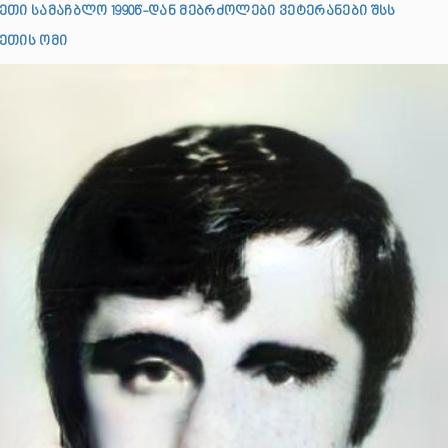
ეთი სამაჩბლო 1990წ-დან მებრძოლები ვეტერანები შსს
ეთის ომი