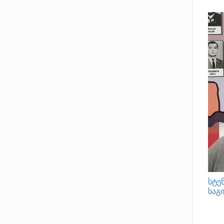
სტე
საგ