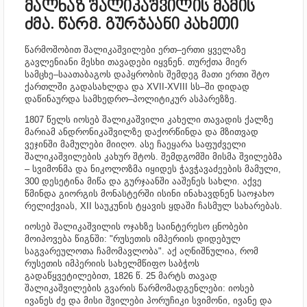
მალხაზ შალიკაშვილის მამის
ძმა. წარმ. გურჯაანი კახეთი
წარმოშობით შალიკაშვილები ერთ–ერთი ყველაზე
გავლენიანი მესხი თავადები იყვნენ. თურქთა მიერ
სამცხე–საათაბაგოს დაპყრობის შემდეგ მათი ერთი შტო
ქართლში გადასახლდა და XVII-XVIII სს–ში დიდად
დაწინაურდა სამხედრო–პოლიტიკურ ასპარეზზე.
1807 წელს იოსებ შალიკაშვილი კახელი თავადის ქალზე
მარიამ ანდრონიკაშვილზე დაქორწინდა და მზითვად
ვეჯინში მამულები მიიღო. ასე ჩაეყარა საფუძველი
შალიკაშვილების კახურ შტოს. შემდგომში მისმა შვილებმა
– სვიმონმა და ნიკოლოზმა იყიდეს ჭავჭავაძეების მამული,
300 დესეტინა მიწა და გურჯაანში ააშენეს სახლი. აქვე
წმინდა გიორგის მონასტერში ისინი ინახავდნენ საოჯახო
რელიქვიას, XII საუკუნის ტყავის ყდაში ჩასმულ სახარებას.
იოსებ შალიკაშვილის ოჯახზე საინტერესო ცნობები
მოიპოვება წიგნში: "რუსეთის იმპერიის დიდებულ
საგვარეულოთა ჩამომავლობა". აქ აღნიშნულია, რომ
რუსეთის იმპერიის სახელმწიფო საბჭოს
გადაწყვეტილებით, 1826 წ. 25 მარტს თავად
შალიკაშვილების გვარის წარმომადგენლები: იოსებ
ივანეს ძე და მისი შვილები პორუჩიკი სვიმონი, ივანე და