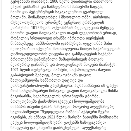
გურჯაანში დაიბადა. 1906 წელს დაამთავრა თბილისის
ვაჟთა გიმნაზია და სამხედრო სამსახურში ჩადგა,
ჩაირიცხა პეტერბურგის საკავალერიო გვარდიულ
პოლკში. მონაწილეობდა I მსოფლიო ომში. იბრძოდა
რუსეთ–თურქეთის ფრონტზე გენერალ ვრანგელის
კორპუსში. 1917 წლის ოქტომბრის რევოლუციის შემდეგ
მაიორი დავით შალიკაშვილი თავის ლეგიონთან ერთად,
რომელიც ჩრდილოეთ ირანში იბრძოდა თურქების
წინააღმდეგ, სამშობლოში დაბრუნდა. ლეგიონმა მისი
მეთაურობით აქტიური მონაწილეობა მიიღო საქართველოს
დამოუკიდებლობის დაცვისა და განმტკიცების საქმეში.
ბრძოლებში გამოჩენილი მამაცობისთვის პოლკის
მეთაურად დანიშნეს და პოლკოვნიკის წოდება მიანიჭეს.
1921 წლის თებერვალ–მარტში, საქართველოს ძალით
გასაბჭოების შემდეგ, პოლკოვნიკმა დავით
შალიკაშვილმა სამშობლო დატოვა და
კონსტანტინოპოლში გაემგზავრა. აღსანიშნავია ის ფაქტი,
რომ საზღვარგარეთ მიმავალ დავით შალიკაშვილს მისმა
მეგობარმა, საქართველოს ეროვნულმა გმირმა,
პოლკოვნიკმა ქაიხოსრო (ქაქუცა) ჩოლოყაშვილმა
მიაბარა თავისი ქამარ–ხანჯალი. როგორც ალექსანდრე
სულხანიშვილი "შეფიცულთა რაზმის" აქტიური წევრი
იგონებს, ეს ამბავი 1921 წლის მარტში ბათუმში მომხდარა.
ქაქუცა ჩოლოყაშვილს უარი უთქვამს საზღვაგარეთ
წასვლაზე და კახეთში დაბრუნებულა. ალექსანდრე