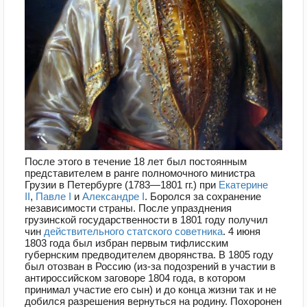
После этого в течение 18 лет был постоянным
представителем в ранге полномочного министра
Грузии в Петербурге (1783—1801 гг.) при
Екатерине
II
,
Павле I
и
Александре I
. Боролся за сохранение
независимости страны. После упразднения
грузинской государственности в 1801 году получил
чин
действительного статского советника
. 4 июня
1803 года был избран первым тифлисским
губернским предводителем дворянства. В 1805 году
был отозван в Россию (из-за подозрений в участии в
антироссийском заговоре 1804 года, в котором
принимал участие его сын) и до конца жизни так и не
добился разрешения вернуться на родину. Похоронен