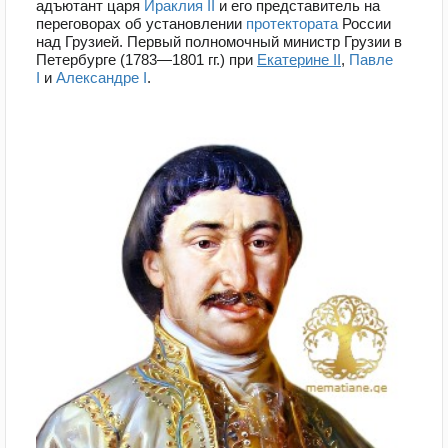
адъютант царя
Ираклия II
и его представитель на
переговорах об установлении
протектората
России
над Грузией. Первый полномочный министр Грузии в
Петербурге (1783—1801 гг.) при
Екатерине II
,
Павле
I
и
Александре I
.