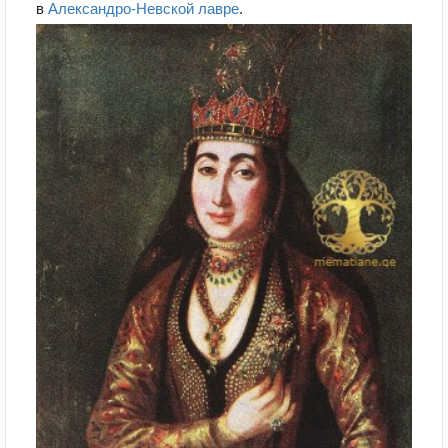
в
Александро-Невской лавре
.