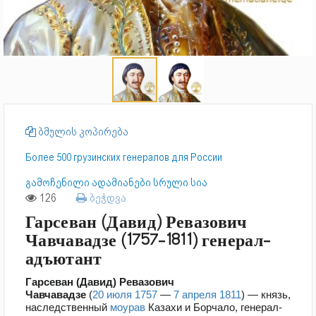
ბმულის კოპირება
Более 500 грузинских генералов для России
გამოჩენილი ადამიანები სრული სია
126
ბეჭდვა
Гарсеван (Давид) Ревазович
Чавчавадзе (1757-1811) генерал-
адъютант
Гарсеван (Давид) Ревазович
Чавчавадзе
(
20 июля
1757
—
7 апреля
1811
) — князь,
наследственный
моурав
Казахи и Борчало, генерал-