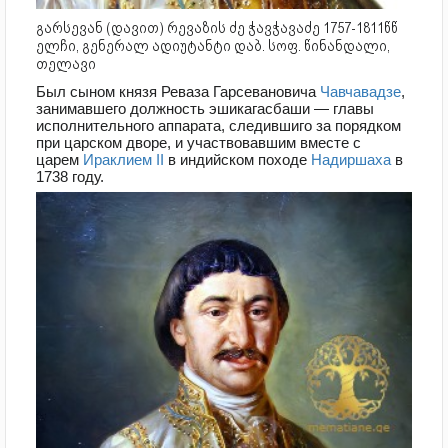
გარსევან (დავით) რევაზის ძე ჭავჭავაძე 1757-1811წწ
ელჩი, გენერალ ადიუტანტი დაბ. სოფ. წინანდალი,
თელავი
Был сыном князя Реваза Гарсевановича
Чавчавадзе
,
занимавшего должность эшикагасбаши — главы
исполнительного аппарата, следившиго за порядком
при царском дворе, и участвовавшим вместе с
царем
Ираклием II
в индийском походе
Надиршаха
в
1738 году.