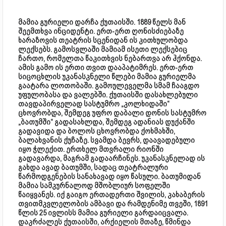
მამია გურიელი დარჩა ქუთაისში. 1889 წელს მან
შეემთხვა ინციდენტი. ერთ-ერთ ღონისძიებაზე
ხარაზოვის თეატრის სცენიდან ის კითხულობდა
ლექსებს. გამოსვლაში მამიამ ისეთი ლექსებიც
ჩართო, რომელთა წაკითხვის ნებართვა არ ჰქონდა.
ამის გამო ის ერთი თვით დააპატიმრეს. ერთ-ერთ
სიცოცხლის უკანასკნელი წლები მამია გურიელმა
გაატარა ლოთობაში. გამოულეველმა სმამ ჩააგდო
უფულობასა და ვალებში. ქუთაისში დასახლებული
თავდაპირველად სასტუმრო „კოლხიდაში“
ცხოვრობდა, შემდეგ უფრო დაბალი დონის სასტუმრო
„ბათუმში“ გადასახლდა, შემდეგ ადანიას დუქანში
გადავიდა და ბოლოს ცხოვრობდა ქოხმახში,
ბალახვანის ქუჩაზე. სვამდა ბევრს, დაავადებული
იყო ჭლექით. ერთხელ მთვრალი რიონში
გადავარდა, მაგრამ გადაარჩინეს. უკანასკნელად ის
გახდა ავად ბათუმში, სადაც თეატრალური
წარმოდგენების სანახავად იყო წასული. ბათუმიდან
მამია სამკურნალოდ მშობლიურ სოფელში
წაიყვანეს. იქ გაიგო ერთადერთი შვილის, კახაბერის
თვითმკვლელობის ამბავი და რამდენიმე თვეში, 1891
წლის 25 ივლისს მამია გურიელი გარდაიცვალა.
დაკრძალეს ქუთაისში, არქიელის მთაზე, წმინდა