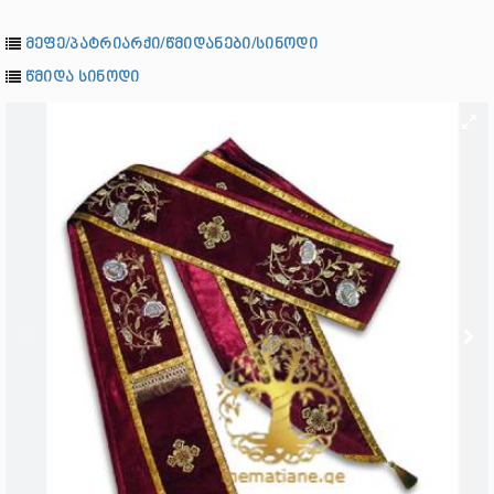
მეფე/პატრიარქი/წმიდანები/სინოდი
წმიდა სინოდი