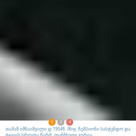
8
3
4
თამაზ იმნაიშვილი დ.1954წ. მსფ. ჩემპიონი სასტენდო და
ტყვიის სროლა წარმ. ლანჩხუთი გურია